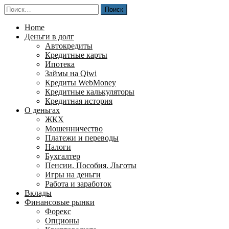
Перейти
Найти:
к
содержимому
Home
Деньги в долг
Автокредиты
Кредитные карты
Ипотека
Займы на Qiwi
Кредиты WebMoney
Кредитные калькуляторы
Кредитная история
О деньгах
ЖКХ
Мошенничество
Платежи и переводы
Налоги
Бухгалтер
Пенсии. Пособия. Льготы
Игры на деньги
Работа и заработок
Вклады
Финансовые рынки
Форекс
Опционы