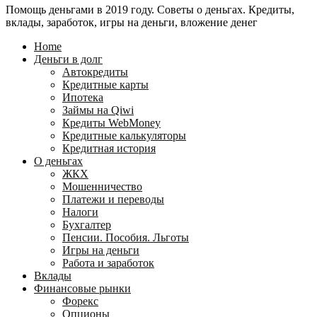
Помощь деньгами в 2019 году. Советы о деньгах. Кредиты,
24
WebMoney?
вклады, заработок, игры на деньги, вложение денег
для
физических
Home
лиц
Деньги в долг
Автокредиты
Кредитные карты
Ипотека
Займы на Qiwi
Кредиты WebMoney
Кредитные калькуляторы
Кредитная история
О деньгах
ЖКХ
Мошенничество
Платежи и переводы
Налоги
Бухгалтер
Пенсии. Пособия. Льготы
Игры на деньги
Работа и заработок
Вклады
Финансовые рынки
Форекс
Опционы