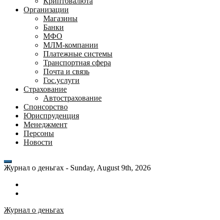
Криптовалюта
Организации
Магазины
Банки
МФО
МЛМ-компании
Платежные системы
Транспортная сфера
Почта и связь
Гос.услуги
Страхование
Автострахование
Спонсорство
Юриспруденция
Менеджмент
Персоны
Новости
Журнал о деньгах -
Sunday, August 9th, 2026
Возможности
личного
Как
кабинета
выгодно
Журнал о деньгах
банка
взять
ВТБ
кредит