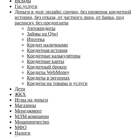
Вклады
Гос.услуги
Деньги в долг онлайн: срочно, без проверок кредитной
истории, без отказа, от частного лица, от банка, под
расписку. без предоплаты
Автокредиты
Займы на Qiwi
Ипотека
Кредит наличными
Кредитная история
Кредитные калькуляторы
Кредитные карты
Кредитный брокер
Кредиты WebMoney
Кредиты в регионах
Кредиты на товары и услуги
Дети
ЖКХ
Игры на деньги
Магазины
Менеджмент
МЛМ-компании
Мошенничество
МФО
Налоги