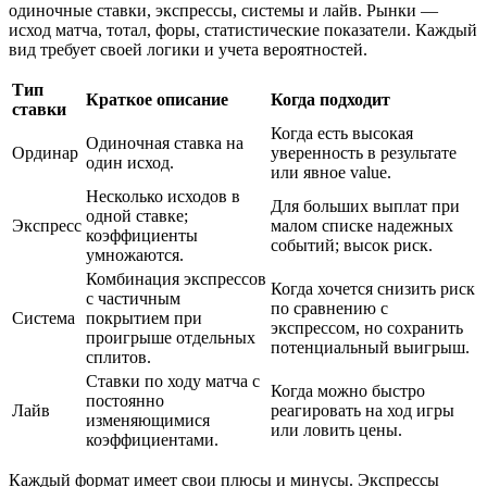
одиночные ставки, экспрессы, системы и лайв. Рынки —
исход матча, тотал, форы, статистические показатели. Каждый
вид требует своей логики и учета вероятностей.
Тип
Краткое описание
Когда подходит
ставки
Когда есть высокая
Одиночная ставка на
Ординар
уверенность в результате
один исход.
или явное value.
Несколько исходов в
Для больших выплат при
одной ставке;
Экспресс
малом списке надежных
коэффициенты
событий; высок риск.
умножаются.
Комбинация экспрессов
Когда хочется снизить риск
с частичным
по сравнению с
Система
покрытием при
экспрессом, но сохранить
проигрыше отдельных
потенциальный выигрыш.
сплитов.
Ставки по ходу матча с
Когда можно быстро
постоянно
Лайв
реагировать на ход игры
изменяющимися
или ловить цены.
коэффициентами.
Каждый формат имеет свои плюсы и минусы. Экспрессы