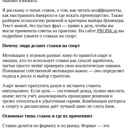
ошибки избежать.
Я расскажу о типах ставок, о том, как читать коэффициенты,
как выстраивать банкролл и где искать преимущество. Также
разберем психологию решений и критерии выбора букмекера.
Текст живой, без пустых фраз — прямо к делу, чтобы вы
могли применить советы на практике. На сайте
PROBK.ru
вы
подробнее узнаете о ставках на спорт.
Почему люди делают ставки на спорт
Мотивации у игроков разные: кому-то нравится азарт и
эмоции, кто-то использует ставки как способ заработать,
третьи просто любят проверять свои аналитические навыки.
Понимание собственной мотивации важно — оно определяет
подход к риску и выбор стратегии.
Азарт может притупить разум и заставить ставить
импульсивно. Если цель — системный доход, нужно мыслить
иначе: вести учёт, анализировать прошедшие решения и
трезво относиться к убыточным сериям. Комбинация интереса
к спорту и дисциплины даёт лучший шанс не слить банк.
Основные типы ставок и где их применяют
Ставки делятся по формату и по рынку. Формат — это