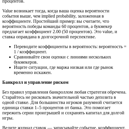
процентов.
Value возникает тогда, когда ваша оценка вероятности
события выше, чем implied probability, заложенная в
коэффициенте. Простейший пример: вы считаете, что
вероятность победы команды 60 процентов, а букмекер
предлагает коэффициент 2.00 (50 процентов). Это value, и
ставка оправдана в долгосрочной перспективе.
Переводите коэффициенты в вероятность: вероятность =
1 / коэффициент.
Сравнивайте свои оценки с линиями нескольких
букмекеров.
Ищите ситуации, где маржа низкая или где рынок
временно искажен.
Банкролл и управление риском
Без правил управления банкроллом любая стратегия обречена.
Старайтесь не рисковать значительной частью депозита в
одной ставке. Для большинства игроков разумной считается
единица ставки 1–5 процентов от банка. Это помогает
пережить серии проигрышей и сохранять капитал для долгой
игры.
Ведите журнал ставок — записывайте событие, коэффициент,