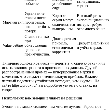
выигрышных
событие.
устойчивом
сериях.
edge.
Удваивание
Короткие
Высокий риск
ставки после
серии могут
экспоненциальных
Мартингейл
проигрыша,
оканчиваться
потерь, требует
пока не отбить
выигрышем.
огромного банка.
потери.
Ставки только
Долгосрочная
при
прибыль,
Требует аналитики
Value betting
обнаружении
если оценки
и учёта маржи.
ценового
корректны.
преимущества.
Типичная ошибка новичков — верить в «горячую руку» или
искать закономерности в произвольных данных. Другой
распространенный промах — игнорирование маржи и
комиссии, что съедает потенциальную прибыль. Важнее
честный подсчет и устойчивая методика, чем «чутье». На
сайте
https://probk.ru/
вы подробнее узнаете о ставках на
спорт.
Психология: как эмоции влияют на решения
Эмоции в ставках сильнее, чем многие думают. Радость от