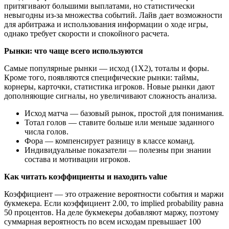
притягивают большими выплатами, но статистически
невыгодны из-за множества событий. Лайв дает возможности
для арбитража и использования информации о ходе игры,
однако требует скорости и спокойного расчета.
Рынки: что чаще всего используются
Самые популярные рынки — исход (1X2), тоталы и форы.
Кроме того, появляются специфические рынки: таймы,
корнеры, карточки, статистика игроков. Новые рынки дают
дополняющие сигналы, но увеличивают сложность анализа.
Исход матча — базовый рынок, простой для понимания.
Тотал голов — ставите больше или меньше заданного
числа голов.
Фора — компенсирует разницу в классе команд.
Индивидуальные показатели — полезны при знании
состава и мотивации игроков.
Как читать коэффициенты и находить value
Коэффициент — это отражение вероятности события и маржи
букмекера. Если коэффициент 2.00, то implied probability равна
50 процентов. На деле букмекеры добавляют маржу, поэтому
суммарная вероятность по всем исходам превышает 100