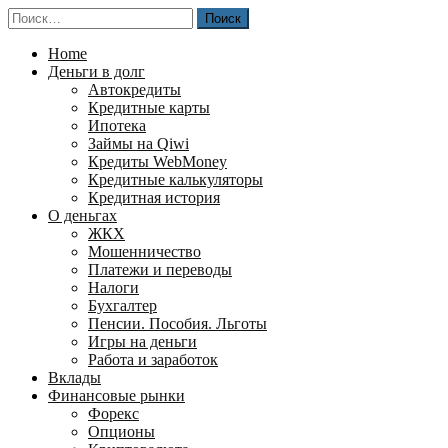
Перейти
Найти:
к
содержимому
Home
Деньги в долг
Автокредиты
Кредитные карты
Ипотека
Займы на Qiwi
Кредиты WebMoney
Кредитные калькуляторы
Кредитная история
О деньгах
ЖКХ
Мошенничество
Платежи и переводы
Налоги
Бухгалтер
Пенсии. Пособия. Льготы
Игры на деньги
Работа и заработок
Вклады
Финансовые рынки
Форекс
Опционы