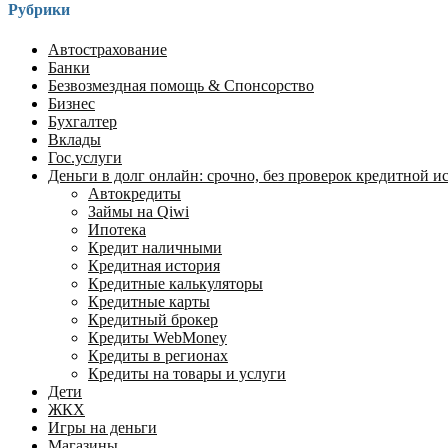
Рубрики
Автострахование
Банки
Безвозмездная помощь & Спонсорство
Бизнес
Бухгалтер
Вклады
Гос.услуги
Деньги в долг онлайн: срочно, без проверок кредитной ист
Автокредиты
Займы на Qiwi
Ипотека
Кредит наличными
Кредитная история
Кредитные калькуляторы
Кредитные карты
Кредитный брокер
Кредиты WebMoney
Кредиты в регионах
Кредиты на товары и услуги
Дети
ЖКХ
Игры на деньги
Магазины