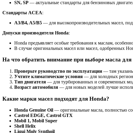
SN, SP
— актуальные стандарты для бензиновых двигател
Стандарты ACEA
:
A3/B4, A5/B5
— для высокопроизводительных масел, под
Допуски производителя Honda
:
Honda предъявляет особые требования к маслам, особен
В случае оригинальных масел или масел, одобренных Ho
На что обратить внимание при выборе масла для
Проверьте руководство по эксплуатации
— там указаны
Учтите климатические условия
— для холодных регионо
Тип двигателя
— для турбированных и современных мод
Возраст автомобиля
— для новых моделей лучше использ
Какие марки масел подходят для Honda?
Honda Genuine Oil
— оригинальные масла, полностью со
Castrol EDGE, Castrol GTX
Mobil 1, Mobil Super
Shell Helix
Liqui Moly Synthoil