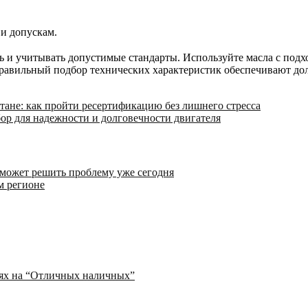
и допускам.
ь и учитывать допустимые стандарты. Используйте масла с под
 правильный подбор технических характеристик обеспечивают до
тане: как пройти ресертификацию без лишнего стресса
ор для надежности и долговечности двигателя
 может решить проблему уже сегодня
м регионе
иях на “Отличных наличных”