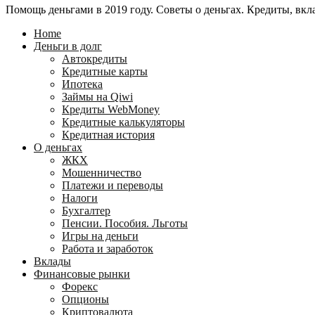
Помощь деньгами в 2019 году. Советы о деньгах. Кредиты, вкла
24
WebMoney?
для
Home
физических
Деньги в долг
лиц
Автокредиты
Кредитные карты
Ипотека
Займы на Qiwi
Кредиты WebMoney
Кредитные калькуляторы
Кредитная история
О деньгах
ЖКХ
Мошенничество
Платежи и переводы
Налоги
Бухгалтер
Пенсии. Пособия. Льготы
Игры на деньги
Работа и заработок
Вклады
Финансовые рынки
Форекс
Опционы
Криптовалюта