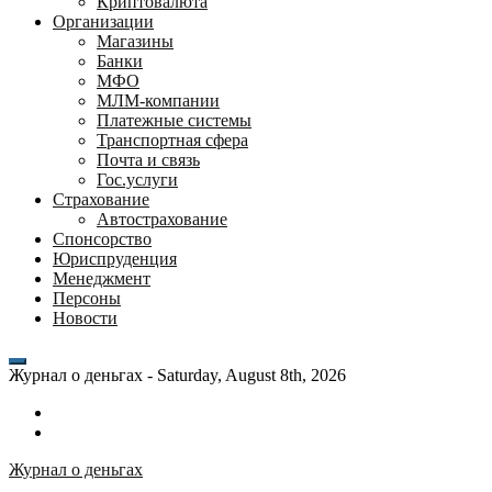
Криптовалюта
Организации
Магазины
Банки
МФО
МЛМ-компании
Платежные системы
Транспортная сфера
Почта и связь
Гос.услуги
Страхование
Автострахование
Спонсорство
Юриспруденция
Менеджмент
Персоны
Новости
Журнал о деньгах -
Saturday, August 8th, 2026
Возможности
личного
Как
кабинета
выгодно
Журнал о деньгах
банка
взять
ВТБ
кредит