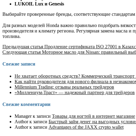
LUKOIL Lux и Genesis
Выбирайте проверенные бренды, соответствующие стандартам 
Для разных моделей Honda важно правильно подобрать вязкост
производителя и климату региона. Регулярная замена масла и
топлива.
Продолжить
Предыдущая статья
Продление сертификата ISO 27001 в Казахс
Следующая статья
Моторное масло для Nissan: правильный выб
чтение
Свежие записи
Не хватает оборотных средств? Коммерческий транспорт
Как найти руководителя для нового филиала в незнакомо
Millennium Trading: отзывы реальных трейдеров
«Миллениум-Траст» — надежный партнер для трейдеров
Свежие комментарии
Manager
к записи
Товары для ногтей в интернет магазине
Author
к записи
Быстрый займ денег на выгодных услов
Author
к записи
Advantages of the JAXX crypto wallet