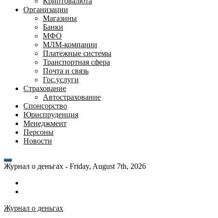
Криптовалюта
Организации
Магазины
Банки
МФО
МЛМ-компании
Платежные системы
Транспортная сфера
Почта и связь
Гос.услуги
Страхование
Автострахование
Спонсорство
Юриспруденция
Менеджмент
Персоны
Новости
Журнал о деньгах -
Friday, August 7th, 2026
Возможности
личного
Как
кабинета
выгодно
Журнал о деньгах
банка
взять
ВТБ
кредит