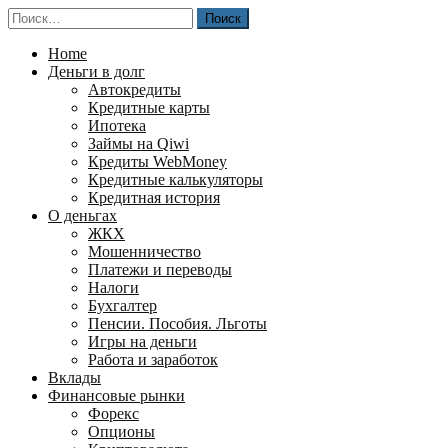
Перейти
Найти:
к
содержимому
Home
Деньги в долг
Автокредиты
Кредитные карты
Ипотека
Займы на Qiwi
Кредиты WebMoney
Кредитные калькуляторы
Кредитная история
О деньгах
ЖКХ
Мошенничество
Платежи и переводы
Налоги
Бухгалтер
Пенсии. Пособия. Льготы
Игры на деньги
Работа и заработок
Вклады
Финансовые рынки
Форекс
Опционы