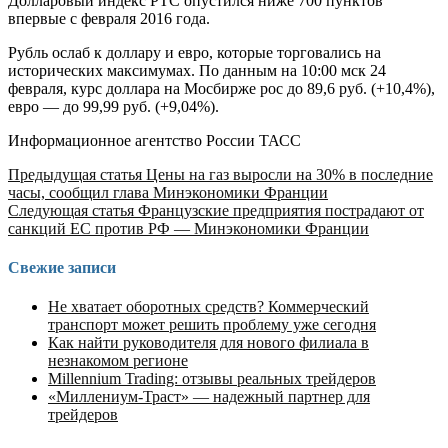
Долларовый индекс РТС опустился ниже 700 пунктов
впервые с февраля 2016 года.
Рубль ослаб к доллару и евро, которые торговались на
исторических максимумах. По данным на 10:00 мск 24
февраля, курс доллара на Мосбирже рос до 89,6 руб. (+10,4%),
евро — до 99,99 руб. (+9,04%).
Информационное агентство России ТАСС
Продолжить
Предыдущая статья
Цены на газ выросли на 30% в последние
часы, сообщил глава Минэкономики Франции
чтение
Следующая статья
Французские предприятия пострадают от
санкций ЕС против РФ — Минэкономики Франции
Свежие записи
Не хватает оборотных средств? Коммерческий
транспорт может решить проблему уже сегодня
Как найти руководителя для нового филиала в
незнакомом регионе
Millennium Trading: отзывы реальных трейдеров
«Миллениум-Траст» — надежный партнер для
трейдеров