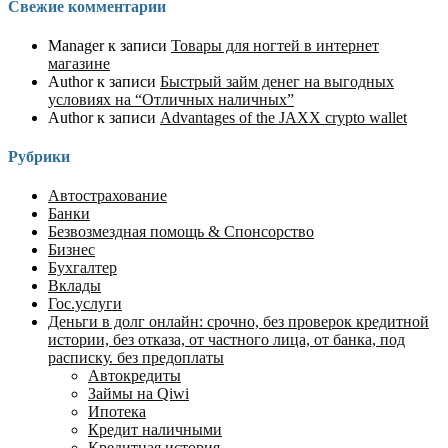
Свежие комментарии
Manager
к записи
Товары для ногтей в интернет
магазине
Author
к записи
Быстрый займ денег на выгодных
условиях на “Отличных наличных”
Author
к записи
Advantages of the JAXX crypto wallet
Рубрики
Автострахование
Банки
Безвозмездная помощь & Спонсорство
Бизнес
Бухгалтер
Вклады
Гос.услуги
Деньги в долг онлайн: срочно, без проверок кредитной
истории, без отказа, от частного лица, от банка, под
расписку. без предоплаты
Автокредиты
Займы на Qiwi
Ипотека
Кредит наличными
Кредитная история