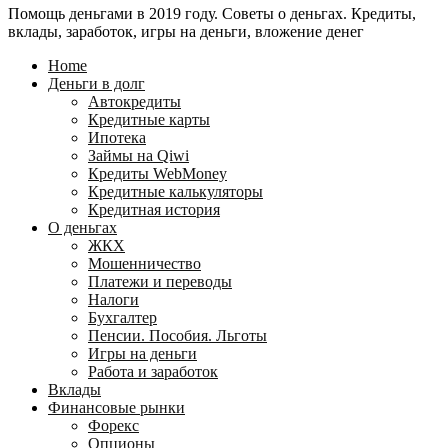
Помощь деньгами в 2019 году. Советы о деньгах. Кредиты,
24
WebMoney?
вклады, заработок, игры на деньги, вложение денег
для
физических
Home
лиц
Деньги в долг
Автокредиты
Кредитные карты
Ипотека
Займы на Qiwi
Кредиты WebMoney
Кредитные калькуляторы
Кредитная история
О деньгах
ЖКХ
Мошенничество
Платежи и переводы
Налоги
Бухгалтер
Пенсии. Пособия. Льготы
Игры на деньги
Работа и заработок
Вклады
Финансовые рынки
Форекс
Опционы