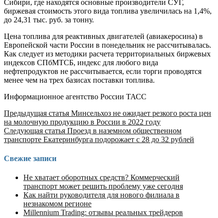
Сибири, где находятся основные производители СУГ,
биржевая стоимость этого вида топлива увеличилась на 1,4%,
до 24,31 тыс. руб. за тонну.
Цена топлива для реактивных двигателей (авиакеросина) в
Европейской части России в понедельник не рассчитывалась.
Как следует из методики расчета территориальных биржевых
индексов СПбМТСБ, индекс для любого вида
нефтепродуктов не рассчитывается, если торги проводятся
менее чем на трех базисах поставки топлива.
Информационное агентство России ТАСС
Продолжить
Предыдущая статья
Минсельхоз не ожидает резкого роста цен
на молочную продукцию в России в 2022 году
чтение
Следующая статья
Проезд в наземном общественном
транспорте Екатеринбурга подорожает с 28 до 32 рублей
Свежие записи
Не хватает оборотных средств? Коммерческий
транспорт может решить проблему уже сегодня
Как найти руководителя для нового филиала в
незнакомом регионе
Millennium Trading: отзывы реальных трейдеров