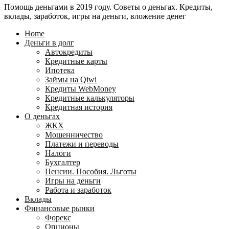
Помощь деньгами в 2019 году. Советы о деньгах. Кредиты,
24
WebMoney?
вклады, заработок, игры на деньги, вложение денег
для
физических
Home
лиц
Деньги в долг
Автокредиты
Кредитные карты
Ипотека
Займы на Qiwi
Кредиты WebMoney
Кредитные калькуляторы
Кредитная история
О деньгах
ЖКХ
Мошенничество
Платежи и переводы
Налоги
Бухгалтер
Пенсии. Пособия. Льготы
Игры на деньги
Работа и заработок
Вклады
Финансовые рынки
Форекс
Опционы