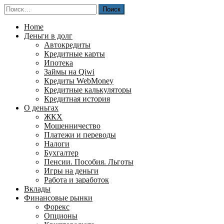
Перейти
Найти:
к
содержимому
Home
Деньги в долг
Автокредиты
Кредитные карты
Ипотека
Займы на Qiwi
Кредиты WebMoney
Кредитные калькуляторы
Кредитная история
О деньгах
ЖКХ
Мошенничество
Платежи и переводы
Налоги
Бухгалтер
Пенсии. Пособия. Льготы
Игры на деньги
Работа и заработок
Вклады
Финансовые рынки
Форекс
Опционы