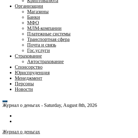
Криптовалюта
Организации
Магазины
Банки
МФО
МЛМ-компании
Платежные системы
Транспортная сфера
Почта и связь
Гос.услуги
Страхование
Автострахование
Спонсорство
Юриспруденция
Менеджмент
Персоны
Новости
Журнал о деньгах -
Saturday, August 8th, 2026
Возможности
личного
Как
кабинета
выгодно
Журнал о деньгах
банка
взять
ВТБ
кредит