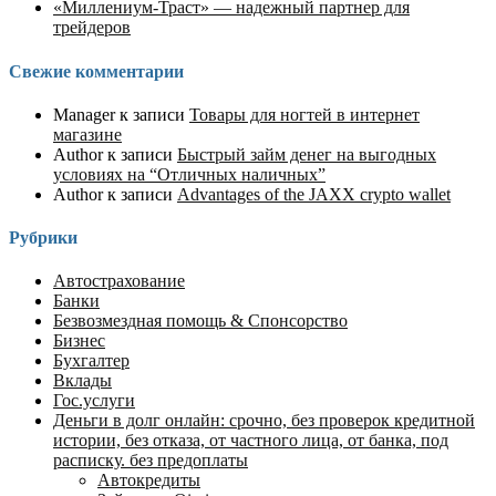
«Миллениум-Траст» — надежный партнер для
трейдеров
Свежие комментарии
Manager
к записи
Товары для ногтей в интернет
магазине
Author
к записи
Быстрый займ денег на выгодных
условиях на “Отличных наличных”
Author
к записи
Advantages of the JAXX crypto wallet
Рубрики
Автострахование
Банки
Безвозмездная помощь & Спонсорство
Бизнес
Бухгалтер
Вклады
Гос.услуги
Деньги в долг онлайн: срочно, без проверок кредитной
истории, без отказа, от частного лица, от банка, под
расписку. без предоплаты
Автокредиты