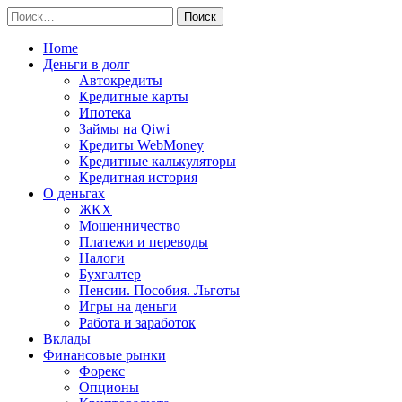
Перейти
Найти:
к
содержимому
Home
Деньги в долг
Автокредиты
Кредитные карты
Ипотека
Займы на Qiwi
Кредиты WebMoney
Кредитные калькуляторы
Кредитная история
О деньгах
ЖКХ
Мошенничество
Платежи и переводы
Налоги
Бухгалтер
Пенсии. Пособия. Льготы
Игры на деньги
Работа и заработок
Вклады
Финансовые рынки
Форекс
Опционы