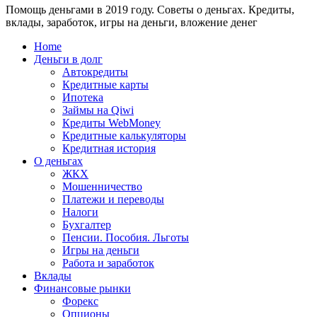
Помощь деньгами в 2019 году. Советы о деньгах. Кредиты,
24
WebMoney?
вклады, заработок, игры на деньги, вложение денег
для
физических
Home
лиц
Деньги в долг
Автокредиты
Кредитные карты
Ипотека
Займы на Qiwi
Кредиты WebMoney
Кредитные калькуляторы
Кредитная история
О деньгах
ЖКХ
Мошенничество
Платежи и переводы
Налоги
Бухгалтер
Пенсии. Пособия. Льготы
Игры на деньги
Работа и заработок
Вклады
Финансовые рынки
Форекс
Опционы