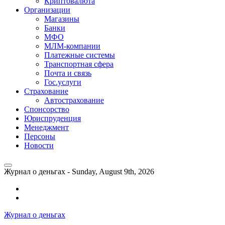
Криптовалюта
Организации
Магазины
Банки
МФО
МЛМ-компании
Платежные системы
Транспортная сфера
Почта и связь
Гос.услуги
Страхование
Автострахование
Спонсорство
Юриспруденция
Менеджмент
Персоны
Новости
Журнал о деньгах -
Sunday, August 9th, 2026
Возможности
личного
Как
кабинета
выгодно
Журнал о деньгах
банка
взять
ВТБ
кредит