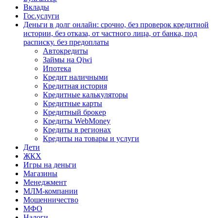
Вклады
Гос.услуги
Деньги в долг онлайн: срочно, без проверок кредитной
истории, без отказа, от частного лица, от банка, под
расписку. без предоплаты
Автокредиты
Займы на Qiwi
Ипотека
Кредит наличными
Кредитная история
Кредитные калькуляторы
Кредитные карты
Кредитный брокер
Кредиты WebMoney
Кредиты в регионах
Кредиты на товары и услуги
Дети
ЖКХ
Игры на деньги
Магазины
Менеджмент
МЛМ-компании
Мошенничество
МФО
Налоги