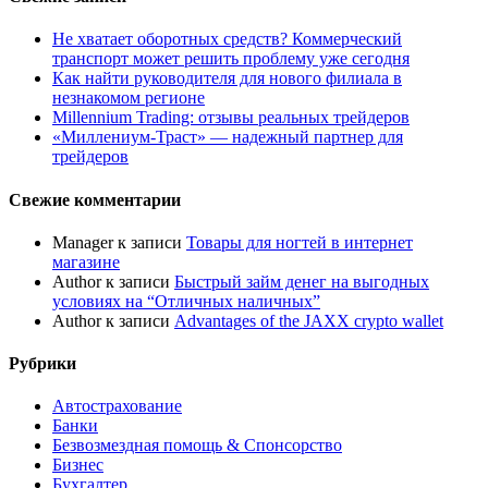
Не хватает оборотных средств? Коммерческий
транспорт может решить проблему уже сегодня
Как найти руководителя для нового филиала в
незнакомом регионе
Millennium Trading: отзывы реальных трейдеров
«Миллениум-Траст» — надежный партнер для
трейдеров
Свежие комментарии
Manager
к записи
Товары для ногтей в интернет
магазине
Author
к записи
Быстрый займ денег на выгодных
условиях на “Отличных наличных”
Author
к записи
Advantages of the JAXX crypto wallet
Рубрики
Автострахование
Банки
Безвозмездная помощь & Спонсорство
Бизнес
Бухгалтер