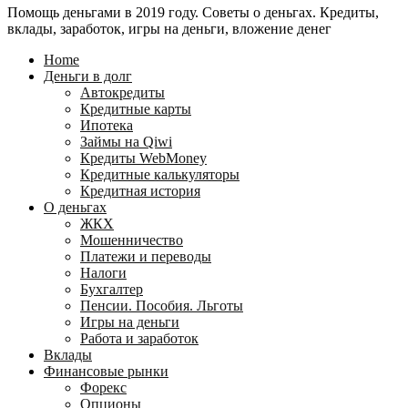
Помощь деньгами в 2019 году. Советы о деньгах. Кредиты,
24
WebMoney?
вклады, заработок, игры на деньги, вложение денег
для
физических
Home
лиц
Деньги в долг
Автокредиты
Кредитные карты
Ипотека
Займы на Qiwi
Кредиты WebMoney
Кредитные калькуляторы
Кредитная история
О деньгах
ЖКХ
Мошенничество
Платежи и переводы
Налоги
Бухгалтер
Пенсии. Пособия. Льготы
Игры на деньги
Работа и заработок
Вклады
Финансовые рынки
Форекс
Опционы