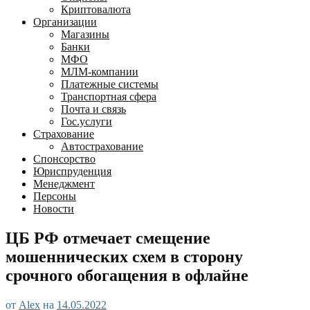
Криптовалюта
Организации
Магазины
Банки
МФО
МЛМ-компании
Платежные системы
Транспортная сфера
Почта и связь
Гос.услуги
Страхование
Автострахование
Спонсорство
Юриспруденция
Менеджмент
Персоны
Новости
ЦБ РФ отмечает смещение
мошеннических схем в сторону
срочного обогащения в офлайне
от
Alex
на
14.05.2022