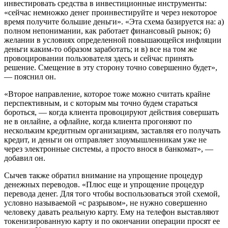
инвестировать средства в инвестиционные инструменты:
«сейчас немножко денег проинвестируйте и через некоторое
время получите большие деньги». «Эта схема базируется на: а)
полном непонимании, как работает финансовый рынок; б)
желании в условиях определенной повышающейся инфляции
деньги каким-то образом заработать; и в) все на том же
провоцировании пользователя здесь и сейчас принять
решение. Смещение в эту сторону точно совершенно будет»,
— пояснил он.
«Второе направление, которое тоже можно считать крайне
перспективным, и с которым мы точно будем стараться
бороться, — когда клиента провоцируют действия совершать
не в онлайне, а офлайне, когда клиента прогоняют по
нескольким кредитным организациям, заставляя его получать
кредит, и деньги он отправляет злоумышленникам уже не
через электронные системы, а просто внося в банкомат», —
добавил он.
Сычев также обратил внимание на упрощение процедур
денежных переводов. «Плюс еще и упрощение процедур
перевода денег. Для того чтобы воспользоваться этой схемой,
условно называемой «с разрывом», не нужно совершенно
человеку давать реальную карту. Ему на телефон выставляют
токенизированную карту и по окончании операции просят ее