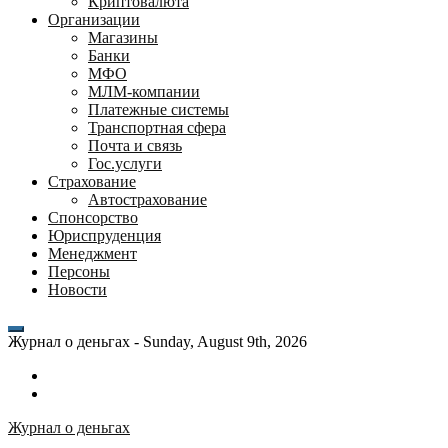
Криптовалюта
Организации
Магазины
Банки
МФО
МЛМ-компании
Платежные системы
Транспортная сфера
Почта и связь
Гос.услуги
Страхование
Автострахование
Спонсорство
Юриспруденция
Менеджмент
Персоны
Новости
Журнал о деньгах -
Sunday, August 9th, 2026
Возможности
личного
Как
кабинета
выгодно
Журнал о деньгах
банка
взять
ВТБ
кредит