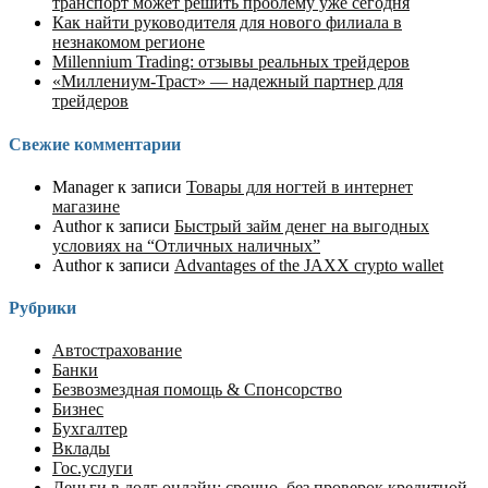
транспорт может решить проблему уже сегодня
Как найти руководителя для нового филиала в
незнакомом регионе
Millennium Trading: отзывы реальных трейдеров
«Миллениум-Траст» — надежный партнер для
трейдеров
Свежие комментарии
Manager
к записи
Товары для ногтей в интернет
магазине
Author
к записи
Быстрый займ денег на выгодных
условиях на “Отличных наличных”
Author
к записи
Advantages of the JAXX crypto wallet
Рубрики
Автострахование
Банки
Безвозмездная помощь & Спонсорство
Бизнес
Бухгалтер
Вклады
Гос.услуги
Деньги в долг онлайн: срочно, без проверок кредитной