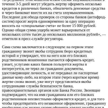
течение 3-5 дней могут убедить жертву оформить несколько
кредитов в различных банках, обналичить денежные средства
и через банкомат внести их на счета злоумышленников.
Последние для обхода проверок со стороны банков (антифрод-
систем) просят жертв единовременно за одну операцию
вносить на «специальные счета» не более 15 000 рублей.
Однако общая сумма ущерба может варьироваться от
нескольких сотен тысяч до нескольких миллионов рублей», —
отметили в пресс-службе регулятора.
Сама схема заключается в следующем: на первом этапе
гражданину звонит якобы сотрудник бюро кредитных
историй и утверждает, что на него или его близких
родственников мошенники пытаются оформить кредит,
узнает, услугами каких банков пользуется жертва и
интересуется, не терял ли гражданин документы,
удостоверяющие личность, и не передавал ли паспортные
данные кому-либо, на втором этапе (через короткое время)
жертве снова звонят, уже могут представляться якобы
сотрудниками службы безопасности банка,
правоохранительных органов или Банка России. Звонящие
подтверждают, что на имя гражданина или его близких
родственников неизвестными оформляется кредит, и для того
чтобы предотвратить его незаконное оформление, гражданину
необходимо как можно скорее оформить кредит онлайн или в