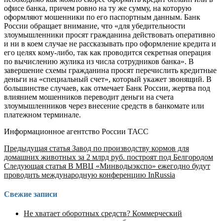
офисе банка, причем ровно на ту же сумму, на которую
оформляют мошенники по его паспортным данным. Банк
России обращает внимание, что «для убедительности
злоумышленники просят гражданина действовать оперативно
и ни в коем случае не рассказывать про оформление кредита и
его целях кому-либо, так как проводится секретная операция
по вычислению жулика из числа сотрудников банка». В
завершение схемы гражданина просят перечислить кредитные
деньги на «специальный счет», который укажет звонящий. В
большинстве случаев, как отмечает Банк России, жертва под
влиянием мошенников переводит деньги на счета
злоумышленников через внесение средств в банкомате или
платежном терминале.
Информационное агентство России ТАСС
Продолжить
Предыдущая статья
Завод по производству кормов для
домашних животных за 2 млрд руб. построят под Белгородом
чтение
Следующая статья
В МВЦ «Минводыэкспо» ежегодно будут
проводить международную конференцию InRussia
Свежие записи
Не хватает оборотных средств? Коммерческий