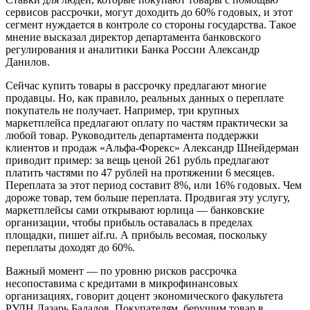
сервисов рассрочки, могут доходить до 60% годовых, и этот
сегмент нуждается в контроле со стороны государства. Такое
мнение высказал директор департамента банковского
регулирования и аналитики Банка России Александр
Данилов.
Сейчас купить товары в рассрочку предлагают многие
продавцы. Но, как правило, реальных данных о переплате
покупатель не получает. Например, три крупных
маркетплейса предлагают оплату по частям практически за
любой товар. Руководитель департамента поддержки
клиентов и продаж «Альфа-Форекс» Александр Шнейдерман
приводит пример: за вещь ценой 261 рубль предлагают
платить частями по 47 рублей на протяжении 6 месяцев.
Переплата за этот период составит 8%, или 16% годовых. Чем
дороже товар, тем больше переплата. Продвигая эту услугу,
маркетплейсы сами открывают юрлица — банковские
организации, чтобы прибыль оставалась в пределах
площадки, пишет aif.ru. А прибыль весомая, поскольку
переплаты доходят до 60%.
Важный момент — по уровню рисков рассрочка
несопоставима с кредитами в микрофинансовых
организациях, говорит доцент экономического факультета
РУДН Лазарь Бадалов. Покупателям, берущим товар в