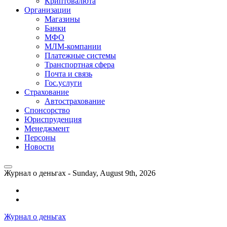
Криптовалюта
Организации
Магазины
Банки
МФО
МЛМ-компании
Платежные системы
Транспортная сфера
Почта и связь
Гос.услуги
Страхование
Автострахование
Спонсорство
Юриспруденция
Менеджмент
Персоны
Новости
Журнал о деньгах -
Sunday, August 9th, 2026
Возможности
личного
Как
кабинета
выгодно
Журнал о деньгах
банка
взять
ВТБ
кредит