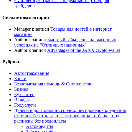
«Миллениум-Траст» — надежный партнер для
трейдеров
Свежие комментарии
Manager
к записи
Товары для ногтей в интернет
магазине
Author
к записи
Быстрый займ денег на выгодных
условиях на “Отличных наличных”
Author
к записи
Advantages of the JAXX crypto wallet
Рубрики
Автострахование
Банки
Безвозмездная помощь & Спонсорство
Бизнес
Бухгалтер
Вклады
Гос.услуги
Деньги в долг онлайн: срочно, без проверок кредитной
истории, без отказа, от частного лица, от банка, под
расписку. без предоплаты
Автокредиты
Займы на Qiwi