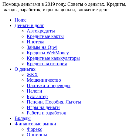
Помощь деньгами в 2019 году. Советы о деньгах. Кредиты,
24
WebMoney?
вклады, заработок, игры на деньги, вложение денег
для
физических
Home
лиц
Деньги в долг
Автокредиты
Кредитные карты
Ипотека
Займы на Qiwi
Кредиты WebMoney
Кредитные калькуляторы
Кредитная история
О деньгах
ЖКХ
Мошенничество
Платежи и переводы
Налоги
Бухгалтер
Пенсии. Пособия. Льготы
Игры на деньги
Работа и заработок
Вклады
Финансовые рынки
Форекс
Опционы