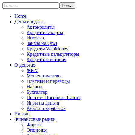
Перейти
Найти:
к
содержимому
Home
Деньги в долг
Автокредиты
Кредитные карты
Ипотека
Займы на Qiwi
Кредиты WebMoney
Кредитные калькуляторы
Кредитная история
О деньгах
ЖКХ
Мошенничество
Платежи и переводы
Налоги
Бухгалтер
Пенсии. Пособия. Льготы
Игры на деньги
Работа и заработок
Вклады
Финансовые рынки
Форекс
Опционы