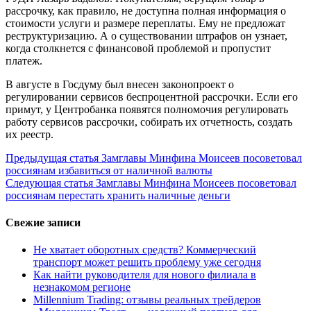
рассрочку, как правило, не доступна полная информация о
стоимости услуги и размере переплаты. Ему не предложат
реструктуризацию. А о существовании штрафов он узнает,
когда столкнется с финансовой проблемой и пропустит
платеж.
В августе в Госдуму был внесен законопроект о
регулировании сервисов беспроцентной рассрочки. Если его
примут, у Центробанка появятся полномочия регулировать
работу сервисов рассрочки, собирать их отчетность, создать
их реестр.
Продолжить
Предыдущая статья
Замглавы Минфина Моисеев посоветовал
россиянам избавиться от наличной валюты
чтение
Следующая статья
Замглавы Минфина Моисеев посоветовал
россиянам перестать хранить наличные деньги
Свежие записи
Не хватает оборотных средств? Коммерческий
транспорт может решить проблему уже сегодня
Как найти руководителя для нового филиала в
незнакомом регионе
Millennium Trading: отзывы реальных трейдеров