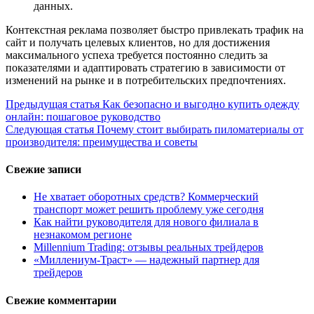
данных.
Контекстная реклама позволяет быстро привлекать трафик на
сайт и получать целевых клиентов, но для достижения
максимального успеха требуется постоянно следить за
показателями и адаптировать стратегию в зависимости от
изменений на рынке и в потребительских предпочтениях.
Продолжить
Предыдущая статья
Как безопасно и выгодно купить одежду
онлайн: пошаговое руководство
чтение
Следующая статья
Почему стоит выбирать пиломатериалы от
производителя: преимущества и советы
Свежие записи
Не хватает оборотных средств? Коммерческий
транспорт может решить проблему уже сегодня
Как найти руководителя для нового филиала в
незнакомом регионе
Millennium Trading: отзывы реальных трейдеров
«Миллениум-Траст» — надежный партнер для
трейдеров
Свежие комментарии