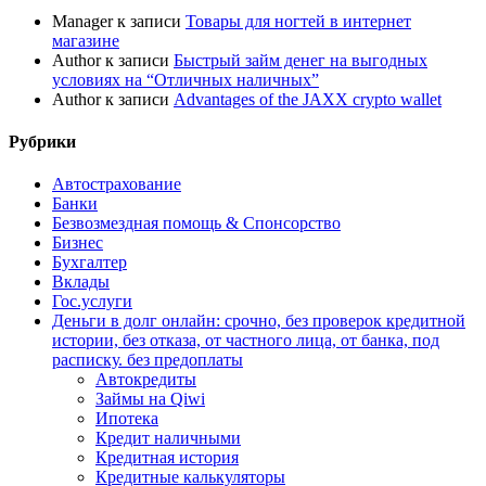
Manager
к записи
Товары для ногтей в интернет
магазине
Author
к записи
Быстрый займ денег на выгодных
условиях на “Отличных наличных”
Author
к записи
Advantages of the JAXX crypto wallet
Рубрики
Автострахование
Банки
Безвозмездная помощь & Спонсорство
Бизнес
Бухгалтер
Вклады
Гос.услуги
Деньги в долг онлайн: срочно, без проверок кредитной
истории, без отказа, от частного лица, от банка, под
расписку. без предоплаты
Автокредиты
Займы на Qiwi
Ипотека
Кредит наличными
Кредитная история
Кредитные калькуляторы