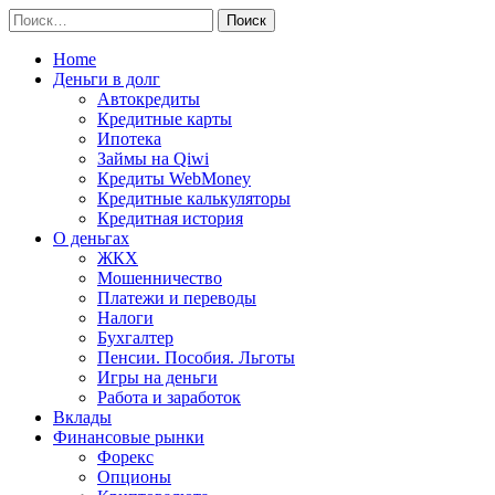
Перейти
Найти:
к
содержимому
Home
Деньги в долг
Автокредиты
Кредитные карты
Ипотека
Займы на Qiwi
Кредиты WebMoney
Кредитные калькуляторы
Кредитная история
О деньгах
ЖКХ
Мошенничество
Платежи и переводы
Налоги
Бухгалтер
Пенсии. Пособия. Льготы
Игры на деньги
Работа и заработок
Вклады
Финансовые рынки
Форекс
Опционы