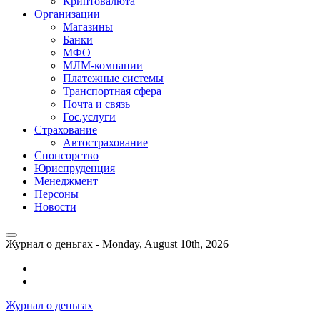
Криптовалюта
Организации
Магазины
Банки
МФО
МЛМ-компании
Платежные системы
Транспортная сфера
Почта и связь
Гос.услуги
Страхование
Автострахование
Спонсорство
Юриспруденция
Менеджмент
Персоны
Новости
Журнал о деньгах -
Monday, August 10th, 2026
Возможности
личного
Как
кабинета
выгодно
Журнал о деньгах
банка
взять
ВТБ
кредит