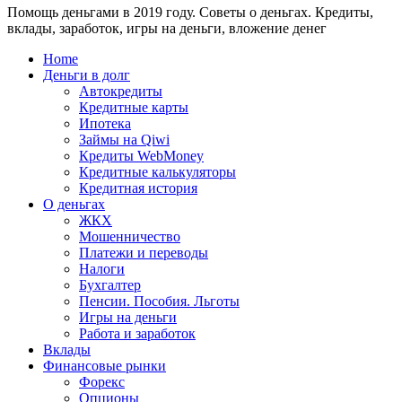
Помощь деньгами в 2019 году. Советы о деньгах. Кредиты,
24
WebMoney?
вклады, заработок, игры на деньги, вложение денег
для
физических
Home
лиц
Деньги в долг
Автокредиты
Кредитные карты
Ипотека
Займы на Qiwi
Кредиты WebMoney
Кредитные калькуляторы
Кредитная история
О деньгах
ЖКХ
Мошенничество
Платежи и переводы
Налоги
Бухгалтер
Пенсии. Пособия. Льготы
Игры на деньги
Работа и заработок
Вклады
Финансовые рынки
Форекс
Опционы