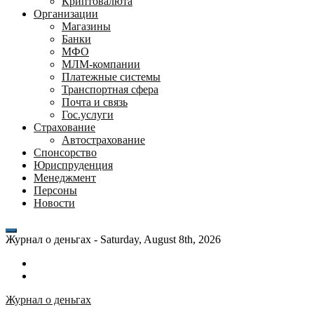
Криптовалюта
Организации
Магазины
Банки
МФО
МЛМ-компании
Платежные системы
Транспортная сфера
Почта и связь
Гос.услуги
Страхование
Автострахование
Спонсорство
Юриспруденция
Менеджмент
Персоны
Новости
Журнал о деньгах -
Saturday, August 8th, 2026
Возможности
личного
Как
кабинета
выгодно
Журнал о деньгах
банка
взять
ВТБ
кредит