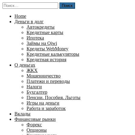
Перейти
Найти:
к
содержимому
Home
Деньги в долг
Автокредиты
Кредитные карты
Ипотека
Займы на Qiwi
Кредиты WebMoney
Кредитные калькуляторы
Кредитная история
О деньгах
ЖКХ
Мошенничество
Платежи и переводы
Налоги
Бухгалтер
Пенсии. Пособия. Льготы
Игры на деньги
Работа и заработок
Вклады
Финансовые рынки
Форекс
Опционы