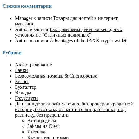
Свежие комментарии
Manager
к записи
Товары для ногтей в интернет
магазине
Author
к записи
Быстрый займ денег на выгодных
условиях на “Отличных наличных”
Author
к записи
Advantages of the JAXX crypto wallet
Рубрики
Автострахование
Банки
Безвозмездная помощь & Спонсорство
Бизнес
Бухгалтер
Вклады
Гос.услуги
Деньги в долг онлайн: срочно, без проверок кредитной
истории, без отказа, от частного лица, от банка, под
расписку. без предоплаты
Автокредиты
Займы на Qiwi
Ипотека
Кредит наличными