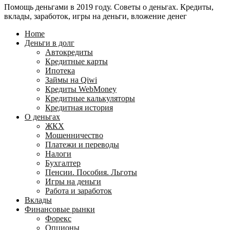
Помощь деньгами в 2019 году. Советы о деньгах. Кредиты,
24
WebMoney?
вклады, заработок, игры на деньги, вложение денег
для
физических
Home
лиц
Деньги в долг
Автокредиты
Кредитные карты
Ипотека
Займы на Qiwi
Кредиты WebMoney
Кредитные калькуляторы
Кредитная история
О деньгах
ЖКХ
Мошенничество
Платежи и переводы
Налоги
Бухгалтер
Пенсии. Пособия. Льготы
Игры на деньги
Работа и заработок
Вклады
Финансовые рынки
Форекс
Опционы