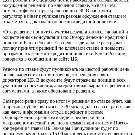
обсуждения решений по ключевой ставке, в связи чем
поменяет формат пресс-релизов по ней. В частности,
регулятор начнет публиковать резюме обсуждения ставки и
откажется от доклада по денежно-кредитной политике.
«Это решение принято с учетом результатов исследований и
общественных консультаций по Обзору денежно-кредитной
политики Банка России. Его цель — детальнее раскрывать
логику принятия решений по ключевой ставке и повысить
прозрачность денежно-кредитной политики Банка России», —
говорится в сообщении на сайте ЦБ.
Резюме по ставке будут публиковать на шестой рабочий день
после вынесения соответствующего решения совета
директоров ЦБ. В документе будут отражены позиции всех
участников обсуждения, альтернативные варианты решений с
аргументами, а также обоснование решения.
Сам пресс-релиз сразу по итогам решения по ставке будет, как
и прежде, публиковаться в 13.30 мск, однако его сократят, так
как часть информации оттуда перейдет в резюме.
Одновременно с релизом выйдет среднесрочный
макроэкономический прогноз и комментарии к нему. Пресс-
конференция главы ЦБ Эльвиры Набиуллиной будет по-
прежнему начинаться в 15.00 мск в день принятия решения по