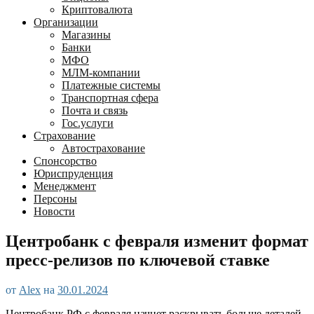
Криптовалюта
Организации
Магазины
Банки
МФО
МЛМ-компании
Платежные системы
Транспортная сфера
Почта и связь
Гос.услуги
Страхование
Автострахование
Спонсорство
Юриспруденция
Менеджмент
Персоны
Новости
Центробанк с февраля изменит формат
пресс-релизов по ключевой ставке
от
Alex
на
30.01.2024
Центробанк РФ с февраля начнет раскрывать больше деталей