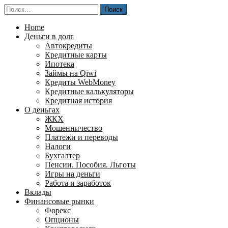
Перейти
Найти:
к
содержимому
Home
Деньги в долг
Автокредиты
Кредитные карты
Ипотека
Займы на Qiwi
Кредиты WebMoney
Кредитные калькуляторы
Кредитная история
О деньгах
ЖКХ
Мошенничество
Платежи и переводы
Налоги
Бухгалтер
Пенсии. Пособия. Льготы
Игры на деньги
Работа и заработок
Вклады
Финансовые рынки
Форекс
Опционы