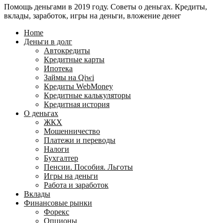
Помощь деньгами в 2019 году. Советы о деньгах. Кредиты,
24
WebMoney?
вклады, заработок, игры на деньги, вложение денег
для
физических
Home
лиц
Деньги в долг
Автокредиты
Кредитные карты
Ипотека
Займы на Qiwi
Кредиты WebMoney
Кредитные калькуляторы
Кредитная история
О деньгах
ЖКХ
Мошенничество
Платежи и переводы
Налоги
Бухгалтер
Пенсии. Пособия. Льготы
Игры на деньги
Работа и заработок
Вклады
Финансовые рынки
Форекс
Опционы