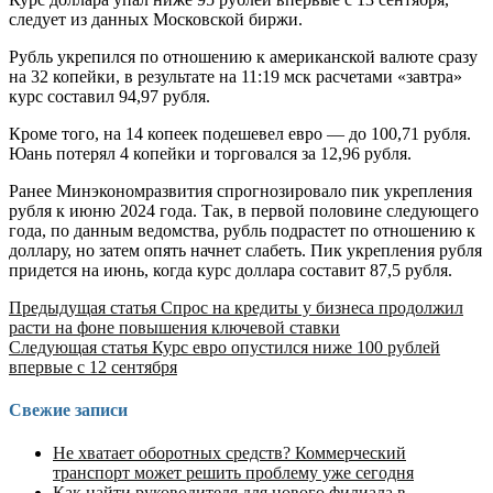
следует из данных Московской биржи.
Рубль укрепился по отношению к американской валюте сразу
на 32 копейки, в результате на 11:19 мск расчетами «завтра»
курс составил 94,97 рубля.
Кроме того, на 14 копеек подешевел евро — до 100,71 рубля.
Юань потерял 4 копейки и торговался за 12,96 рубля.
Ранее Минэкономразвития спрогнозировало пик укрепления
рубля к июню 2024 года. Так, в первой половине следующего
года, по данным ведомства, рубль подрастет по отношению к
доллару, но затем опять начнет слабеть. Пик укрепления рубля
придется на июнь, когда курс доллара составит 87,5 рубля.
Продолжить
Предыдущая статья
Спрос на кредиты у бизнеса продолжил
расти на фоне повышения ключевой ставки
чтение
Следующая статья
Курс евро опустился ниже 100 рублей
впервые с 12 сентября
Свежие записи
Не хватает оборотных средств? Коммерческий
транспорт может решить проблему уже сегодня
Как найти руководителя для нового филиала в