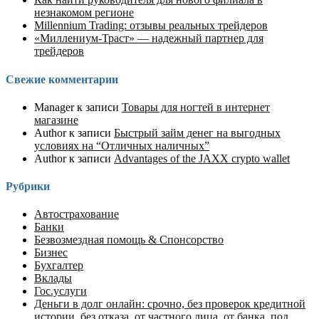
незнакомом регионе
Millennium Trading: отзывы реальных трейдеров
«Миллениум-Траст» — надежный партнер для
трейдеров
Свежие комментарии
Manager
к записи
Товары для ногтей в интернет
магазине
Author
к записи
Быстрый займ денег на выгодных
условиях на “Отличных наличных”
Author
к записи
Advantages of the JAXX crypto wallet
Рубрики
Автострахование
Банки
Безвозмездная помощь & Спонсорство
Бизнес
Бухгалтер
Вклады
Гос.услуги
Деньги в долг онлайн: срочно, без проверок кредитной
истории, без отказа, от частного лица, от банка, под