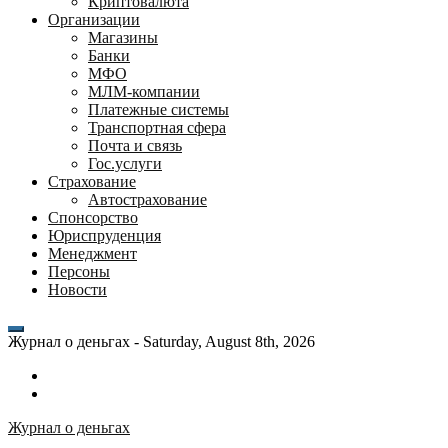
Криптовалюта
Организации
Магазины
Банки
МФО
МЛМ-компании
Платежные системы
Транспортная сфера
Почта и связь
Гос.услуги
Страхование
Автострахование
Спонсорство
Юриспруденция
Менеджмент
Персоны
Новости
Журнал о деньгах -
Saturday, August 8th, 2026
Возможности
личного
Как
кабинета
выгодно
Журнал о деньгах
банка
взять
ВТБ
кредит