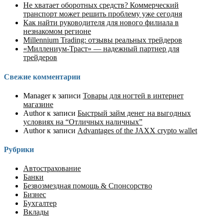
Не хватает оборотных средств? Коммерческий
транспорт может решить проблему уже сегодня
Как найти руководителя для нового филиала в
незнакомом регионе
Millennium Trading: отзывы реальных трейдеров
«Миллениум-Траст» — надежный партнер для
трейдеров
Свежие комментарии
Manager
к записи
Товары для ногтей в интернет
магазине
Author
к записи
Быстрый займ денег на выгодных
условиях на “Отличных наличных”
Author
к записи
Advantages of the JAXX crypto wallet
Рубрики
Автострахование
Банки
Безвозмездная помощь & Спонсорство
Бизнес
Бухгалтер
Вклады