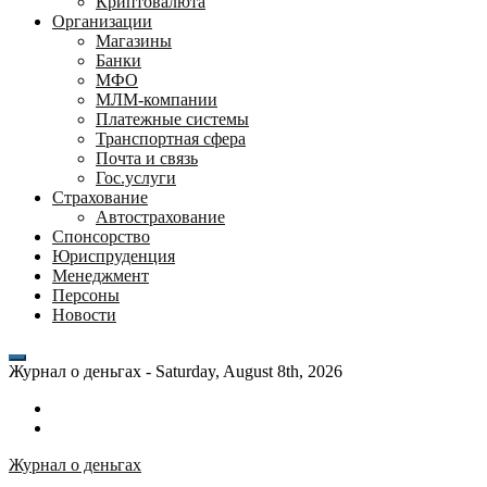
Криптовалюта
Организации
Магазины
Банки
МФО
МЛМ-компании
Платежные системы
Транспортная сфера
Почта и связь
Гос.услуги
Страхование
Автострахование
Спонсорство
Юриспруденция
Менеджмент
Персоны
Новости
Журнал о деньгах -
Saturday, August 8th, 2026
Возможности
личного
Как
кабинета
выгодно
Журнал о деньгах
банка
взять
ВТБ
кредит