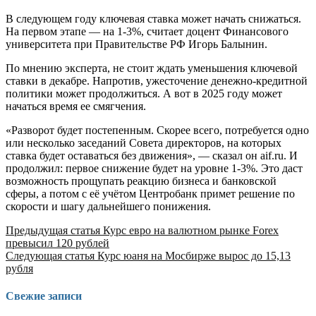
В следующем году ключевая ставка может начать снижаться.
На первом этапе — на 1-3%, считает доцент Финансового
университета при Правительстве РФ Игорь Балынин.
По мнению эксперта, не стоит ждать уменьшения ключевой
ставки в декабре. Напротив, ужесточение денежно-кредитной
политики может продолжиться. А вот в 2025 году может
начаться время ее смягчения.
«Разворот будет постепенным. Скорее всего, потребуется одно
или несколько заседаний Совета директоров, на которых
ставка будет оставаться без движения», — сказал он aif.ru. И
продолжил: первое снижение будет на уровне 1-3%. Это даст
возможность прощупать реакцию бизнеса и банковской
сферы, а потом с её учётом Центробанк примет решение по
скорости и шагу дальнейшего понижения.
Продолжить
Предыдущая статья
Курс евро на валютном рынке Forex
превысил 120 рублей
чтение
Следующая статья
Курс юаня на Мосбирже вырос до 15,13
рубля
Свежие записи