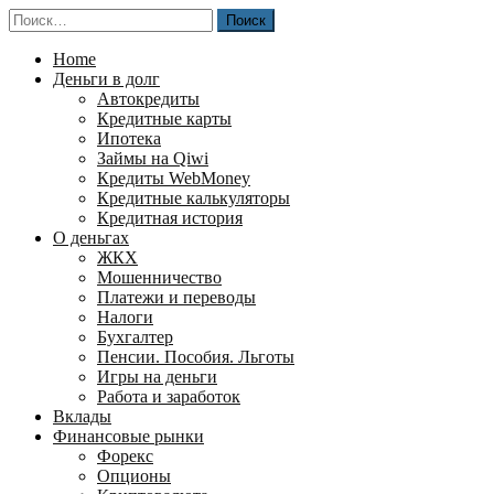
Перейти
Найти:
к
содержимому
Home
Деньги в долг
Автокредиты
Кредитные карты
Ипотека
Займы на Qiwi
Кредиты WebMoney
Кредитные калькуляторы
Кредитная история
О деньгах
ЖКХ
Мошенничество
Платежи и переводы
Налоги
Бухгалтер
Пенсии. Пособия. Льготы
Игры на деньги
Работа и заработок
Вклады
Финансовые рынки
Форекс
Опционы