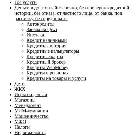
Гос.услуги
Деньги в долг онлайн: срочно, без проверок кредитной
истории, без отказа, от частного лица, от банка, под
расписку. без предоплаты
Автокредиты
Займы на Qiwi
Ипотека
Кредит наличными
Кредитная история
Кредитные калькуляторы
Кредитные карты
Кредитный брокер
Кредиты WebMoney
Кредиты в регионах
Кредиты на товары и услуги
Дети
ЖКХ
Игры на деньги
Магазины
Менеджмент
МЛМ-компании
Мошенничество
МФО
Налоги
Недвижимость