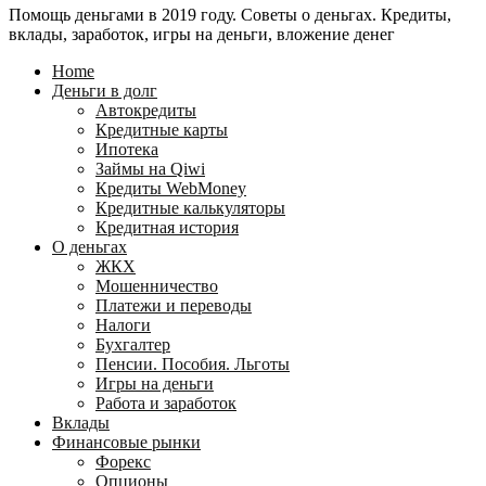
Помощь деньгами в 2019 году. Советы о деньгах. Кредиты,
24
WebMoney?
вклады, заработок, игры на деньги, вложение денег
для
физических
Home
лиц
Деньги в долг
Автокредиты
Кредитные карты
Ипотека
Займы на Qiwi
Кредиты WebMoney
Кредитные калькуляторы
Кредитная история
О деньгах
ЖКХ
Мошенничество
Платежи и переводы
Налоги
Бухгалтер
Пенсии. Пособия. Льготы
Игры на деньги
Работа и заработок
Вклады
Финансовые рынки
Форекс
Опционы