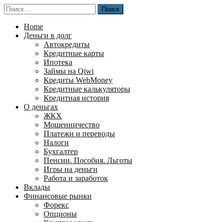
Перейти
Найти:
к
содержимому
Home
Деньги в долг
Автокредиты
Кредитные карты
Ипотека
Займы на Qiwi
Кредиты WebMoney
Кредитные калькуляторы
Кредитная история
О деньгах
ЖКХ
Мошенничество
Платежи и переводы
Налоги
Бухгалтер
Пенсии. Пособия. Льготы
Игры на деньги
Работа и заработок
Вклады
Финансовые рынки
Форекс
Опционы