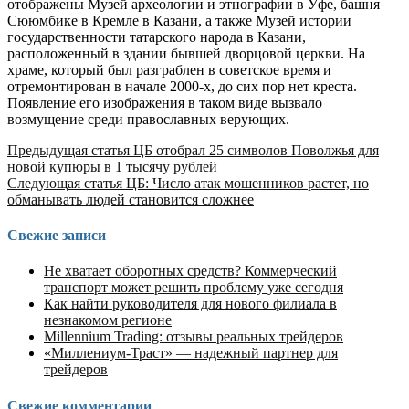
отображены Музей археологии и этнографии в Уфе, башня
Сююмбике в Кремле в Казани, а также Музей истории
государственности татарского народа в Казани,
расположенный в здании бывшей дворцовой церкви. На
храме, который был разграблен в советское время и
отремонтирован в начале 2000-х, до сих пор нет креста.
Появление его изображения в таком виде вызвало
возмущение среди православных верующих.
Продолжить
Предыдущая статья
ЦБ отобрал 25 символов Поволжья для
новой купюры в 1 тысячу рублей
чтение
Следующая статья
ЦБ: Число атак мошенников растет, но
обманывать людей становится сложнее
Свежие записи
Не хватает оборотных средств? Коммерческий
транспорт может решить проблему уже сегодня
Как найти руководителя для нового филиала в
незнакомом регионе
Millennium Trading: отзывы реальных трейдеров
«Миллениум-Траст» — надежный партнер для
трейдеров
Свежие комментарии