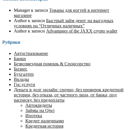
Manager
к записи
Товары для ногтей в интернет
магазине
Author
к записи
Быстрый займ денег на выгодных
условиях на “Отличных наличных”
Author
к записи
Advantages of the JAXX crypto wallet
Рубрики
Автострахование
Банки
Безвозмездная помощь & Спонсорство
Бизнес
Бухгалтер
Вклады
Гос.услуги
Деньги в долг онлайн: срочно, без проверок кредитной
истории, без отказа, от частного лица, от банка, под
расписку. без предоплаты
Автокредиты
Займы на Qiwi
Ипотека
Кредит наличными
Кредитная история