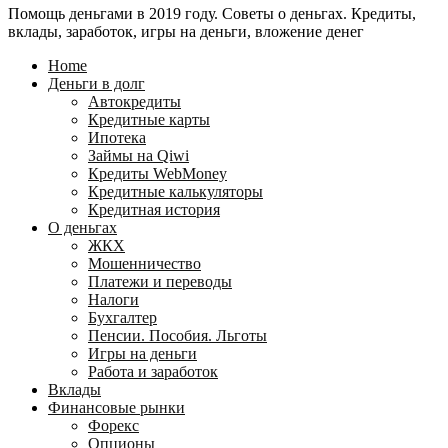
Помощь деньгами в 2019 году. Советы о деньгах. Кредиты,
24
WebMoney?
вклады, заработок, игры на деньги, вложение денег
для
физических
Home
лиц
Деньги в долг
Автокредиты
Кредитные карты
Ипотека
Займы на Qiwi
Кредиты WebMoney
Кредитные калькуляторы
Кредитная история
О деньгах
ЖКХ
Мошенничество
Платежи и переводы
Налоги
Бухгалтер
Пенсии. Пособия. Льготы
Игры на деньги
Работа и заработок
Вклады
Финансовые рынки
Форекс
Опционы