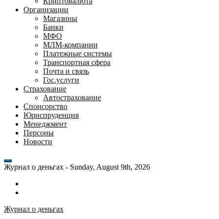
Криптовалюта
Организации
Магазины
Банки
МФО
МЛМ-компании
Платежные системы
Транспортная сфера
Почта и связь
Гос.услуги
Страхование
Автострахование
Спонсорство
Юриспруденция
Менеджмент
Персоны
Новости
Журнал о деньгах -
Sunday, August 9th, 2026
Возможности
личного
Как
кабинета
выгодно
Журнал о деньгах
банка
взять
ВТБ
кредит