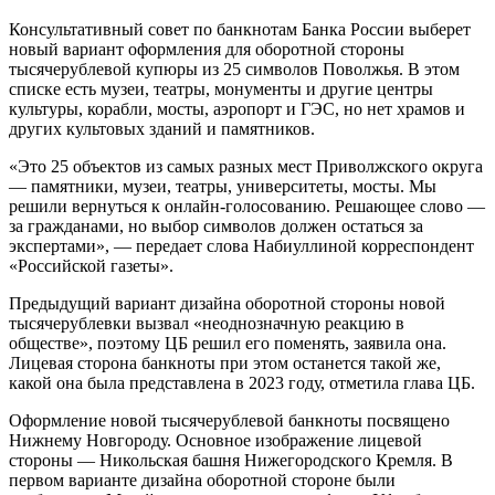
Консультативный совет по банкнотам Банка России выберет
новый вариант оформления для оборотной стороны
тысячерублевой купюры из 25 символов Поволжья. В этом
списке есть музеи, театры, монументы и другие центры
культуры, корабли, мосты, аэропорт и ГЭС, но нет храмов и
других культовых зданий и памятников.
«Это 25 объектов из самых разных мест Приволжского округа
— памятники, музеи, театры, университеты, мосты. Мы
решили вернуться к онлайн-голосованию. Решающее слово —
за гражданами, но выбор символов должен остаться за
экспертами», — передает слова Набиуллиной корреспондент
«Российской газеты».
Предыдущий вариант дизайна оборотной стороны новой
тысячерублевки вызвал «неоднозначную реакцию в
обществе», поэтому ЦБ решил его поменять, заявила она.
Лицевая сторона банкноты при этом останется такой же,
какой она была представлена в 2023 году, отметила глава ЦБ.
Оформление новой тысячерублевой банкноты посвящено
Нижнему Новгороду. Основное изображение лицевой
стороны — Никольская башня Нижегородского Кремля. В
первом варианте дизайна оборотной стороне были