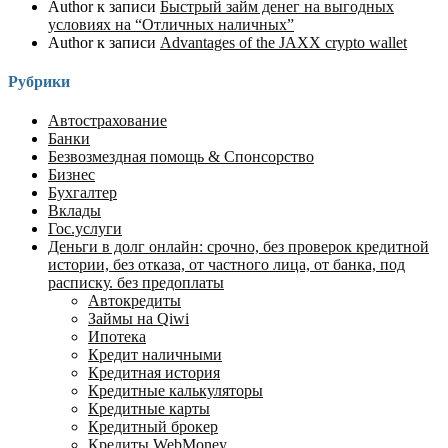
Author
к записи
Быстрый займ денег на выгодных
условиях на “Отличных наличных”
Author
к записи
Advantages of the JAXX crypto wallet
Рубрики
Автострахование
Банки
Безвозмездная помощь & Спонсорство
Бизнес
Бухгалтер
Вклады
Гос.услуги
Деньги в долг онлайн: срочно, без проверок кредитной
истории, без отказа, от частного лица, от банка, под
расписку. без предоплаты
Автокредиты
Займы на Qiwi
Ипотека
Кредит наличными
Кредитная история
Кредитные калькуляторы
Кредитные карты
Кредитный брокер
Кредиты WebMoney