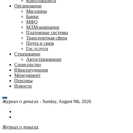
Криптовалюта
Организации
Магазины
Банки
МФО
МЛМ-компании
Платежные системы
Транспортная сфера
Почта и связь
Гос.услуги
Страхование
Автострахование
Спонсорство
Юриспруденция
Менеджмент
Персоны
Новости
Журнал о деньгах -
Sunday, August 9th, 2026
Возможности
личного
Как
кабинета
выгодно
Журнал о деньгах
банка
взять
ВТБ
кредит