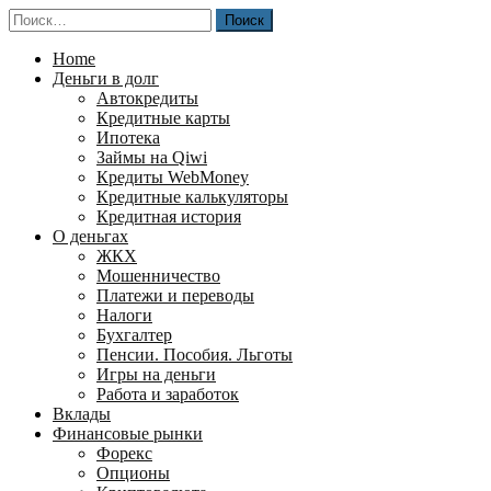
Перейти
Найти:
к
содержимому
Home
Деньги в долг
Автокредиты
Кредитные карты
Ипотека
Займы на Qiwi
Кредиты WebMoney
Кредитные калькуляторы
Кредитная история
О деньгах
ЖКХ
Мошенничество
Платежи и переводы
Налоги
Бухгалтер
Пенсии. Пособия. Льготы
Игры на деньги
Работа и заработок
Вклады
Финансовые рынки
Форекс
Опционы