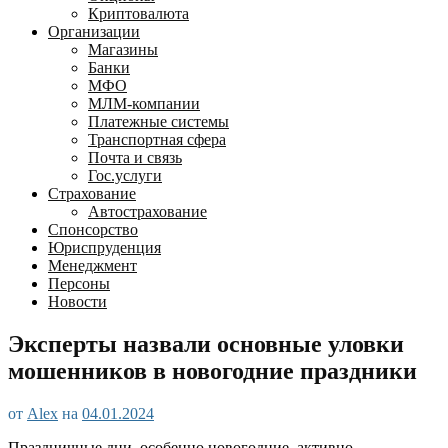
Криптовалюта
Организации
Магазины
Банки
МФО
МЛМ-компании
Платежные системы
Транспортная сфера
Почта и связь
Гос.услуги
Страхование
Автострахование
Спонсорство
Юриспруденция
Менеджмент
Персоны
Новости
Эксперты назвали основные уловки
мошенников в новогодние праздники
от
Alex
на
04.01.2024
Праздничные дни, особенно новогодние, активно