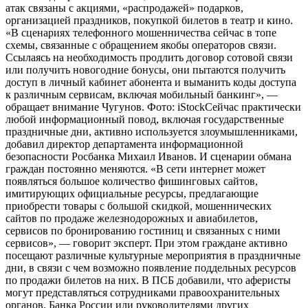
атак связаны с акциями, «распродажей» подарков,
организацией праздников, покупкой билетов в театр и кино.
«В сценариях телефонного мошенничества сейчас в топе
схемы, связанные с обращением якобы операторов связи.
Ссылаясь на необходимость продлить договор сотовой связи
или получить новогодние бонусы, они пытаются получить
доступ в личный кабинет абонента и выманить коды доступа
к различным сервисам, включая мобильный банкинг», —
обращает внимание Чугунов. Фото: iStockСейчас практически
любой информационный повод, включая государственные
праздничные дни, активно используется злоумышленниками,
добавил директор департамента информационной
безопасности Росбанка Михаил Иванов. И сценарии обмана
граждан постоянно меняются. «В сети интернет может
появляться большое количество фишинговых сайтов,
имитирующих официальные ресурсы, предлагающие
приобрести товары с большой скидкой, мошеннических
сайтов по продаже железнодорожных и авиабилетов,
сервисов по бронированию гостиниц и связанных с ними
сервисов», — говорит эксперт. При этом граждане активно
посещают различные культурные мероприятия в праздничные
дни, в связи с чем возможно появление поддельных ресурсов
по продажи билетов на них. В ПСБ добавили, что аферисты
могут представляться сотрудниками правоохранительных
органов, Банка России или руководителями других