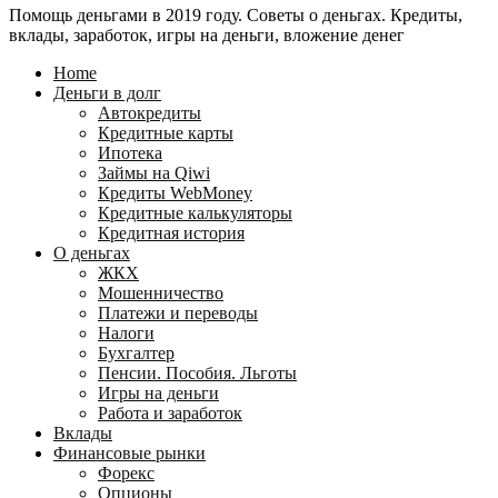
Помощь деньгами в 2019 году. Советы о деньгах. Кредиты,
24
WebMoney?
вклады, заработок, игры на деньги, вложение денег
для
физических
Home
лиц
Деньги в долг
Автокредиты
Кредитные карты
Ипотека
Займы на Qiwi
Кредиты WebMoney
Кредитные калькуляторы
Кредитная история
О деньгах
ЖКХ
Мошенничество
Платежи и переводы
Налоги
Бухгалтер
Пенсии. Пособия. Льготы
Игры на деньги
Работа и заработок
Вклады
Финансовые рынки
Форекс
Опционы