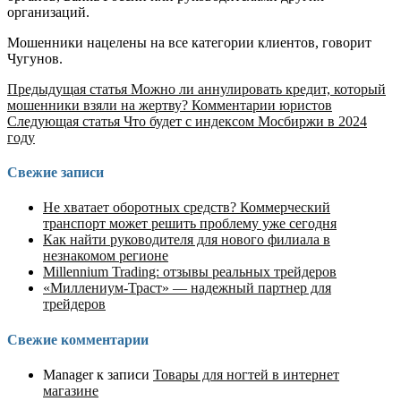
организаций.
Мошенники нацелены на все категории клиентов, говорит
Чугунов.
Продолжить
Предыдущая статья
Можно ли аннулировать кредит, который
мошенники взяли на жертву? Комментарии юристов
чтение
Следующая статья
Что будет с индексом Мосбиржи в 2024
году
Свежие записи
Не хватает оборотных средств? Коммерческий
транспорт может решить проблему уже сегодня
Как найти руководителя для нового филиала в
незнакомом регионе
Millennium Trading: отзывы реальных трейдеров
«Миллениум-Траст» — надежный партнер для
трейдеров
Свежие комментарии
Manager
к записи
Товары для ногтей в интернет
магазине