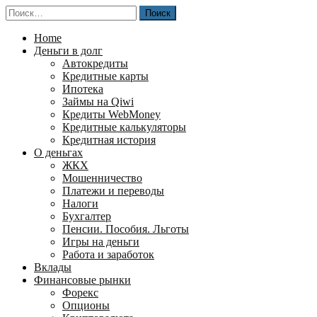
Перейти
Найти:
к
содержимому
Home
Деньги в долг
Автокредиты
Кредитные карты
Ипотека
Займы на Qiwi
Кредиты WebMoney
Кредитные калькуляторы
Кредитная история
О деньгах
ЖКХ
Мошенничество
Платежи и переводы
Налоги
Бухгалтер
Пенсии. Пособия. Льготы
Игры на деньги
Работа и заработок
Вклады
Финансовые рынки
Форекс
Опционы