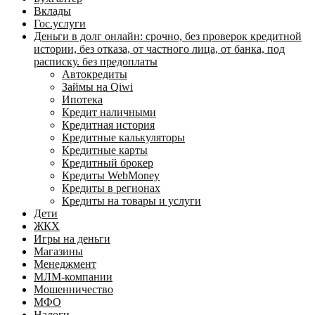
Вклады
Гос.услуги
Деньги в долг онлайн: срочно, без проверок кредитной
истории, без отказа, от частного лица, от банка, под
расписку. без предоплаты
Автокредиты
Займы на Qiwi
Ипотека
Кредит наличными
Кредитная история
Кредитные калькуляторы
Кредитные карты
Кредитный брокер
Кредиты WebMoney
Кредиты в регионах
Кредиты на товары и услуги
Дети
ЖКХ
Игры на деньги
Магазины
Менеджмент
МЛМ-компании
Мошенничество
МФО
Налоги