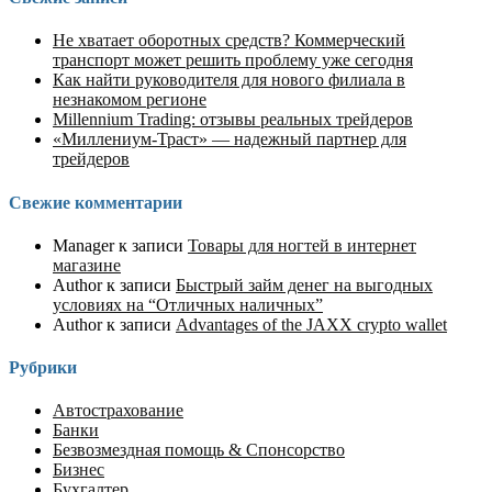
Не хватает оборотных средств? Коммерческий
транспорт может решить проблему уже сегодня
Как найти руководителя для нового филиала в
незнакомом регионе
Millennium Trading: отзывы реальных трейдеров
«Миллениум-Траст» — надежный партнер для
трейдеров
Свежие комментарии
Manager
к записи
Товары для ногтей в интернет
магазине
Author
к записи
Быстрый займ денег на выгодных
условиях на “Отличных наличных”
Author
к записи
Advantages of the JAXX crypto wallet
Рубрики
Автострахование
Банки
Безвозмездная помощь & Спонсорство
Бизнес
Бухгалтер