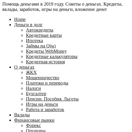
Помощь деньгами в 2019 году. Советы о деньгах. Кредиты,
24
WebMoney?
вклады, заработок, игры на деньги, вложение денег
для
физических
Home
лиц
Деньги в долг
Автокредиты
Кредитные карты
Ипотека
Займы на Qiwi
Кредиты WebMoney
Кредитные калькуляторы
Кредитная история
О деньгах
ЖКХ
Мошенничество
Платежи и переводы
Налоги
Бухгалтер
Пенсии. Пособия. Льготы
Игры на деньги
Работа и заработок
Вклады
Финансовые рынки
Форекс
Опционы