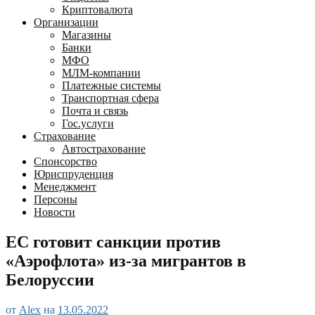
Криптовалюта
Организации
Магазины
Банки
МФО
МЛМ-компании
Платежные системы
Транспортная сфера
Почта и связь
Гос.услуги
Страхование
Автострахование
Спонсорство
Юриспруденция
Менеджмент
Персоны
Новости
ЕС готовит санкции против
«Аэрофлота» из-за мигрантов в
Белоруссии
от
Alex
на
13.05.2022