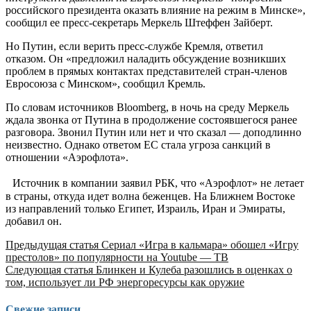
российского президента оказать влияние на режим в Минске»,
сообщил ее пресс-секретарь Меркель Штеффен Зайберт.
Но Путин, если верить пресс-службе Кремля, ответил
отказом. Он «предложил наладить обсуждение возникших
проблем в прямых контактах представителей стран-членов
Евросоюза с Минском», сообщил Кремль.
По словам источников Bloomberg, в ночь на среду Меркель
ждала звонка от Путина в продолжение состоявшегося ранее
разговора. Звонил Путин или нет и что сказал — доподлинно
неизвестно. Однако ответом ЕС стала угроза санкций в
отношении «Аэрофлота».
Источник в компании заявил РБК, что «Аэрофлот» не летает
в страны, откуда идет волна беженцев. На Ближнем Востоке
из направлений только Египет, Израиль, Иран и Эмираты,
добавил он.
Продолжить
Предыдущая статья
Сериал «Игра в кальмара» обошел «Игру
престолов» по популярности на Youtube — ТВ
чтение
Следующая статья
Блинкен и Кулеба разошлись в оценках о
том, использует ли РФ энергоресурсы как оружие
Свежие записи