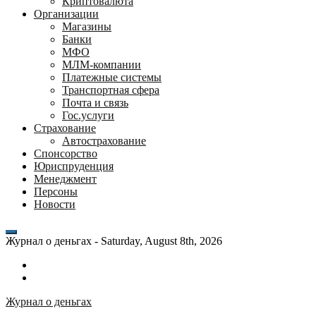
Криптовалюта
Организации
Магазины
Банки
МФО
МЛМ-компании
Платежные системы
Транспортная сфера
Почта и связь
Гос.услуги
Страхование
Автострахование
Спонсорство
Юриспруденция
Менеджмент
Персоны
Новости
Журнал о деньгах -
Saturday, August 8th, 2026
Возможности
личного
Как
кабинета
выгодно
Журнал о деньгах
банка
взять
ВТБ
кредит