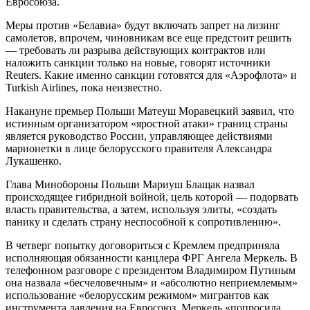
Евросоюза.
Меры против «Белавиа» будут включать запрет на лизинг
самолетов, впрочем, чиновникам все еще предстоит решить
— требовать ли разрыва действующих контрактов или
наложить санкции только на новые, говорят источники
Reuters. Какие именно санкции готовятся для «Аэрофлота» и
Turkish Airlines, пока неизвестно.
Накануне премьер Польши Матеуш Моравецкий заявил, что
истинным организатором «яростной атаки» границ страны
является руководство России, управляющее действиями
марионетки в лице белорусского правителя Александра
Лукашенко.
Глава Минобороны Польши Мариуш Блащак назвал
происходящее гибридной войной, цель которой — подорвать
власть правительства, а затем, используя элиты, «создать
панику и сделать страну неспособной к сопротивлению».
В четверг попытку договориться с Кремлем предприняла
исполняющая обязанности канцлера ФРГ Ангела Меркель. В
телефонном разговоре с президентом Владимиром Путиным
она назвала «бесчеловечным» и «абсолютно неприемлемым»
использование «белорусским режимом» мигрантов как
инструмента давления на Евросоюз. Меркель «попросила