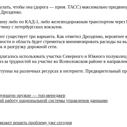
делать, чтобы она (дорога — прим. ТАСС) максимально придвину
 Дрозденко.
тчину либо по КАД-1, либо железнодорожным транспортом через 
чину с петербургских вокзалов.
т существует три варианта. Как отметил Дрозденко, вероятнее в
енности и область будет стремиться минимизировать расходы на
к и разгрузку дорожной сети.
длагалось использовать участки Северного и Южного полуколец,
 из-за трудностей на участке во Всеволожском районе в направл
ступны на различных ресурсах в интернете. Предварительный пр
ирующую оружие — топ-менеджер
й работу национальной системы управления данными
 может решить проблему уже сегодня