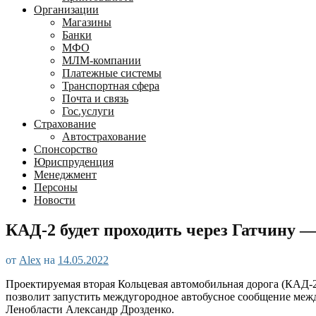
Организации
Магазины
Банки
МФО
МЛМ-компании
Платежные системы
Транспортная сфера
Почта и связь
Гос.услуги
Страхование
Автострахование
Спонсорство
Юриспруденция
Менеджмент
Персоны
Новости
КАД-2 будет проходить через Гатчину 
от
Alex
на
14.05.2022
Проектируемая вторая Кольцевая автомобильная дорога (КАД-2
позволит запустить междугородное автобусное сообщение межд
Ленобласти Александр Дрозденко.