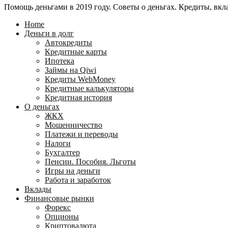
Помощь деньгами в 2019 году. Советы о деньгах. Кредиты, вкла
24
WebMoney?
для
Home
физических
Деньги в долг
лиц
Автокредиты
Кредитные карты
Ипотека
Займы на Qiwi
Кредиты WebMoney
Кредитные калькуляторы
Кредитная история
О деньгах
ЖКХ
Мошенничество
Платежи и переводы
Налоги
Бухгалтер
Пенсии. Пособия. Льготы
Игры на деньги
Работа и заработок
Вклады
Финансовые рынки
Форекс
Опционы
Криптовалюта