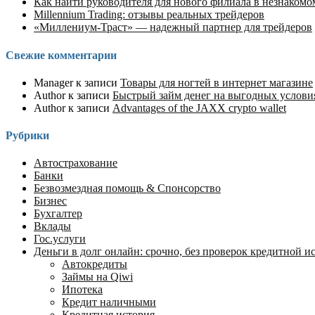
Как найти руководителя для нового филиала в незнакомо
Millennium Trading: отзывы реальных трейдеров
«Миллениум-Траст» — надежный партнер для трейдеров
Свежие комментарии
Manager
к записи
Товары для ногтей в интернет магазине
Author
к записи
Быстрый займ денег на выгодных услов
Author
к записи
Advantages of the JAXX crypto wallet
Рубрики
Автострахование
Банки
Безвозмездная помощь & Спонсорство
Бизнес
Бухгалтер
Вклады
Гос.услуги
Деньги в долг онлайн: срочно, без проверок кредитной ист
Автокредиты
Займы на Qiwi
Ипотека
Кредит наличными
Кредитная история