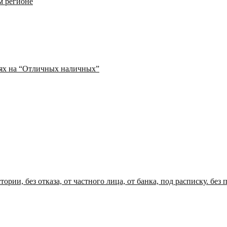
м регионе
иях на “Отличных наличных”
ории, без отказа, от частного лица, от банка, под расписку. без