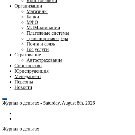
Криптовалюта
Организации
Магазины
Банки
МФО
МЛМ-компании
Платежные системы
Транспортная сфера
Почта и связь
Гос.услуги
Страхование
Автострахование
Спонсорство
Юриспруденция
Менеджмент
Персоны
Новости
Журнал о деньгах -
Saturday, August 8th, 2026
Возможности
личного
Как
кабинета
выгодно
Журнал о деньгах
банка
взять
ВТБ
кредит