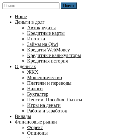
Перейти
Найти:
к
содержимому
Home
Деньги в долг
Автокредиты
Кредитные карты
Ипотека
Займы на Qiwi
Кредиты WebMoney
Кредитные калькуляторы
Кредитная история
О деньгах
ЖКХ
Мошенничество
Платежи и переводы
Налоги
Бухгалтер
Пенсии. Пособия. Льготы
Игры на деньги
Работа и заработок
Вклады
Финансовые рынки
Форекс
Опционы