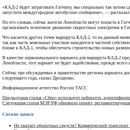
«КАД-2 будет затрагивать Гатчину, мы специально так хотим с
запустить междугородное автобусное сообщение», — рассказал
По его словам, сейчас жители Ленобласти могут попасть в Га
организовать челночное движение скоростных электричек в Гат
Что касается других точек маршрута КАД-2, то на данный момен
так как часть земельных участков находится в частной собств
ближе к КАД-1, чтобы обеспечить строительство новых развязо
В качестве первоначального варианта для маршрута КАД-2 пре
Ленобласти, этот вариант не будет задействован, прежде всего
Сейчас три обсуждаемых в правительстве региона варианта до
следующего года, сказал Дрозденко.
Информационное агентство России ТАСС
Продолжить
Предыдущая статья
«Сбер» использует нейросеть, идентифиц
Следующая статья
МЭР РФ обновило проект, регламентирующи
чтение
Свежие записи
Не хватает оборотных средств? Коммерческий транспорт