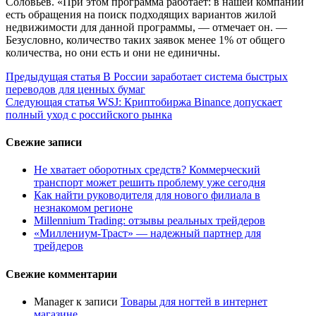
Соловьев. «При этом программа работает: в нашей компании
есть обращения на поиск подходящих вариантов жилой
недвижимости для данной программы, — отмечает он. —
Безусловно, количество таких заявок менее 1% от общего
количества, но они есть и они не единичны.
Продолжить
Предыдущая статья
В России заработает система быстрых
переводов для ценных бумаг
чтение
Следующая статья
WSJ: Криптобиржа Binance допускает
полный уход с российского рынка
Свежие записи
Не хватает оборотных средств? Коммерческий
транспорт может решить проблему уже сегодня
Как найти руководителя для нового филиала в
незнакомом регионе
Millennium Trading: отзывы реальных трейдеров
«Миллениум-Траст» — надежный партнер для
трейдеров
Свежие комментарии
Manager
к записи
Товары для ногтей в интернет
магазине