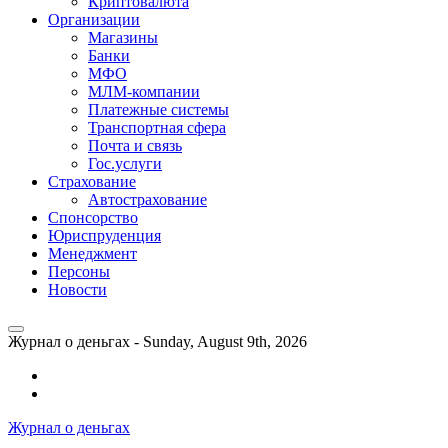
Криптовалюта
Организации
Магазины
Банки
МФО
МЛМ-компании
Платежные системы
Транспортная сфера
Почта и связь
Гос.услуги
Страхование
Автострахование
Спонсорство
Юриспруденция
Менеджмент
Персоны
Новости
Журнал о деньгах -
Sunday, August 9th, 2026
Возможности
личного
Как
кабинета
выгодно
Журнал о деньгах
банка
взять
ВТБ
кредит