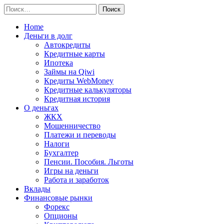
Перейти
Найти:
к
содержимому
Home
Деньги в долг
Автокредиты
Кредитные карты
Ипотека
Займы на Qiwi
Кредиты WebMoney
Кредитные калькуляторы
Кредитная история
О деньгах
ЖКХ
Мошенничество
Платежи и переводы
Налоги
Бухгалтер
Пенсии. Пособия. Льготы
Игры на деньги
Работа и заработок
Вклады
Финансовые рынки
Форекс
Опционы