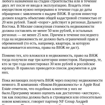
любого назначения на стадии строительства или в течение
двух лет после ее ввода в эксплуатацию. Владеть этим
имуществом нужно непрерывно в течение года до даты
обращения с заявлением о выдаче ВНЖ. В целом инвестор
должен владеть объектами общей кадастровой стоимостью от
20 млн рублей. Такой «порог» действует в регионах Дальнего
Востока. В Москве совокупная стоимость недвижимости
должна составлять не менее 50 млн рублей, в остальных
регионах — не менее 25 млн. Причем в течение последнего
года на недвижимость не должно быть ограничений прав и
обременений (то есть, например, квартира, за которую
выплачивается ипотека, права на ВНЖ не даст).
Помимо тех, кто вложился в недвижимость, право на ВНЖ
тогда получили еще три категории инвесторов. Например, те,
кто за три года инвестировал 30 млн рублей в российское
юрлицо. В правилах приводится список документов и для
них.
Пока желающих получить ВНЖ через покупку недвижимости
немного. В компаниях «Инком-Недвижимость» и Apple Real
Estate отметили, что подобных клиентов у них не
было.Программу можно оценить как достаточно «жесткую»,
так как покупка должна быть в строящемся или относительно
новом комплексе, говорит партнер NF Group Андрей