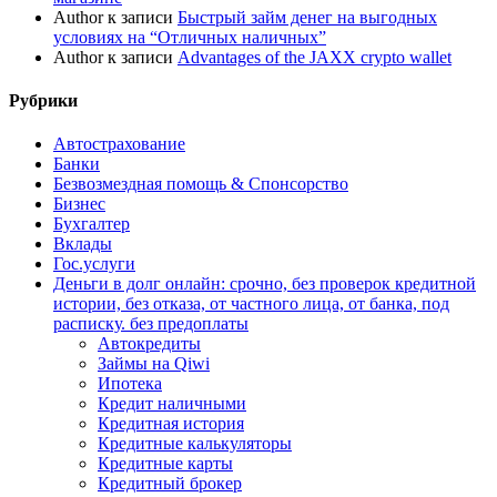
Author
к записи
Быстрый займ денег на выгодных
условиях на “Отличных наличных”
Author
к записи
Advantages of the JAXX crypto wallet
Рубрики
Автострахование
Банки
Безвозмездная помощь & Спонсорство
Бизнес
Бухгалтер
Вклады
Гос.услуги
Деньги в долг онлайн: срочно, без проверок кредитной
истории, без отказа, от частного лица, от банка, под
расписку. без предоплаты
Автокредиты
Займы на Qiwi
Ипотека
Кредит наличными
Кредитная история
Кредитные калькуляторы
Кредитные карты
Кредитный брокер