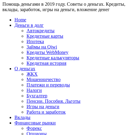
Помощь деньгами в 2019 году. Советы о деньгах. Кредиты,
24
WebMoney?
вклады, заработок, игры на деньги, вложение денег
для
физических
Home
лиц
Деньги в долг
Автокредиты
Кредитные карты
Ипотека
Займы на Qiwi
Кредиты WebMoney
Кредитные калькуляторы
Кредитная история
О деньгах
ЖКХ
Мошенничество
Платежи и переводы
Налоги
Бухгалтер
Пенсии. Пособия. Льготы
Игры на деньги
Работа и заработок
Вклады
Финансовые рынки
Форекс
Опционы