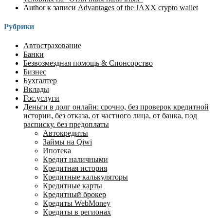
Author
к записи
Advantages of the JAXX crypto wallet
Рубрики
Автострахование
Банки
Безвозмездная помощь & Спонсорство
Бизнес
Бухгалтер
Вклады
Гос.услуги
Деньги в долг онлайн: срочно, без проверок кредитной
истории, без отказа, от частного лица, от банка, под
расписку. без предоплаты
Автокредиты
Займы на Qiwi
Ипотека
Кредит наличными
Кредитная история
Кредитные калькуляторы
Кредитные карты
Кредитный брокер
Кредиты WebMoney
Кредиты в регионах