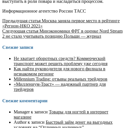
выступить в роли повара и насладиться процессом.
Информационное агентство России ТАСС
Продолжить
Предыдущая статья
Москва заняла первое место в рейтинге
«Регион-НКО 2021»
чтение
Следующая статья
Минэкономики ФРГ в оценке Nord Stream
2 не стало учитывать позицию Польши — журнал
Свежие записи
Не хватает оборотных средств? Коммерческий
транспорт может решить проблему уже сегодня
Как найти руководителя для нового филиала в
незнакомом регионе
Millennium Trading: отзывы реальных трейдеров
«Миллениум-Траст» — надежный партнер для
трейдеров
Свежие комментарии
Manager
к записи
Товары для ногтей в интернет
магазине
Author
к записи
Быстрый займ денег на выгодных
условиях на “Отличных наличных”