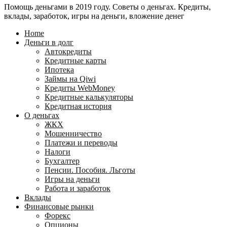
Помощь деньгами в 2019 году. Советы о деньгах. Кредиты,
24
WebMoney?
вклады, заработок, игры на деньги, вложение денег
для
физических
Home
лиц
Деньги в долг
Автокредиты
Кредитные карты
Ипотека
Займы на Qiwi
Кредиты WebMoney
Кредитные калькуляторы
Кредитная история
О деньгах
ЖКХ
Мошенничество
Платежи и переводы
Налоги
Бухгалтер
Пенсии. Пособия. Льготы
Игры на деньги
Работа и заработок
Вклады
Финансовые рынки
Форекс
Опционы