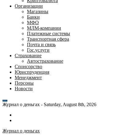
Криптовалюта
Организации
Магазины
Банки
МФО
МЛМ-компании
Платежные системы
Транспортная сфера
Почта и связь
Гос.услуги
Страхование
Автострахование
Спонсорство
Юриспруденция
Менеджмент
Персоны
Новости
Журнал о деньгах -
Saturday, August 8th, 2026
Возможности
личного
Как
кабинета
выгодно
Журнал о деньгах
банка
взять
ВТБ
кредит