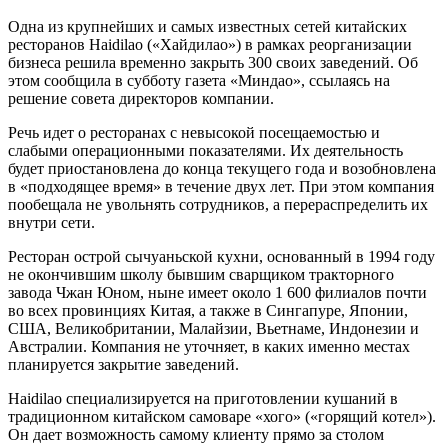
Одна из крупнейших и самых известных сетей китайских
ресторанов Haidilao («Хайдилао») в рамках реорганизации
бизнеса решила временно закрыть 300 своих заведений. Об
этом сообщила в субботу газета «Миндао», ссылаясь на
решение совета директоров компании.
Речь идет о ресторанах с невысокой посещаемостью и
слабыми операционными показателями. Их деятельность
будет приостановлена до конца текущего года и возобновлена
в «подходящее время» в течение двух лет. При этом компания
пообещала не увольнять сотрудников, а перераспределить их
внутри сети.
Ресторан острой сычуаньской кухни, основанный в 1994 году
не окончившим школу бывшим сварщиком тракторного
завода Чжан Юном, ныне имеет около 1 600 филиалов почти
во всех провинциях Китая, а также в Сингапуре, Японии,
США, Великобритании, Малайзии, Вьетнаме, Индонезии и
Австралии. Компания не уточняет, в каких именно местах
планируется закрытие заведений.
Haidilao специализируется на приготовлении кушаний в
традиционном китайском самоваре «хого» («горящий котел»).
Он дает возможность самому клиенту прямо за столом