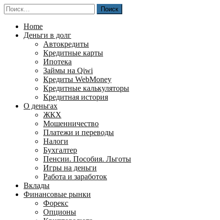
Перейти
Найти:
к
содержимому
Home
Деньги в долг
Автокредиты
Кредитные карты
Ипотека
Займы на Qiwi
Кредиты WebMoney
Кредитные калькуляторы
Кредитная история
О деньгах
ЖКХ
Мошенничество
Платежи и переводы
Налоги
Бухгалтер
Пенсии. Пособия. Льготы
Игры на деньги
Работа и заработок
Вклады
Финансовые рынки
Форекс
Опционы