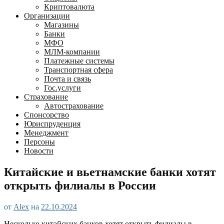
Криптовалюта
Организации
Магазины
Банки
МФО
МЛМ-компании
Платежные системы
Транспортная сфера
Почта и связь
Гос.услуги
Страхование
Автострахование
Спонсорство
Юриспруденция
Менеджмент
Персоны
Новости
Китайские и вьетнамские банки хотят
открыть филиалы в России
от
Alex
на
22.10.2024
Несколько китайских банков хотят открыть филиалы в