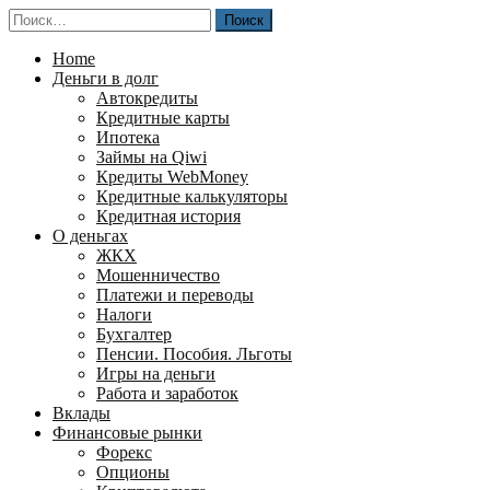
Перейти
Найти:
к
содержимому
Home
Деньги в долг
Автокредиты
Кредитные карты
Ипотека
Займы на Qiwi
Кредиты WebMoney
Кредитные калькуляторы
Кредитная история
О деньгах
ЖКХ
Мошенничество
Платежи и переводы
Налоги
Бухгалтер
Пенсии. Пособия. Льготы
Игры на деньги
Работа и заработок
Вклады
Финансовые рынки
Форекс
Опционы