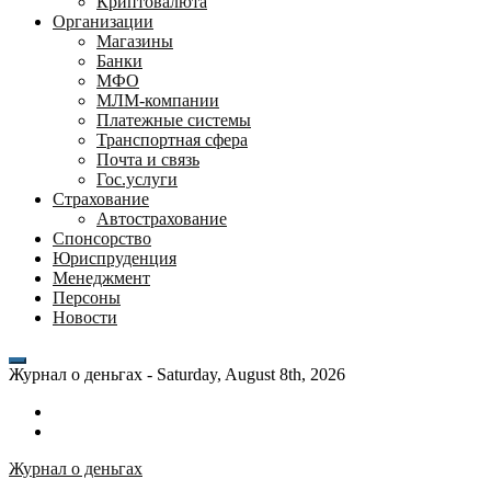
Криптовалюта
Организации
Магазины
Банки
МФО
МЛМ-компании
Платежные системы
Транспортная сфера
Почта и связь
Гос.услуги
Страхование
Автострахование
Спонсорство
Юриспруденция
Менеджмент
Персоны
Новости
Журнал о деньгах -
Saturday, August 8th, 2026
Возможности
личного
Как
кабинета
выгодно
Журнал о деньгах
банка
взять
ВТБ
кредит