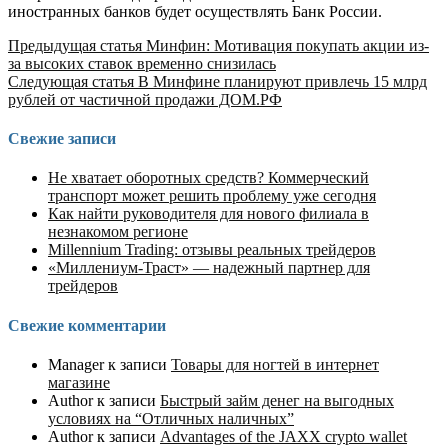
иностранных банков будет осуществлять Банк России.
Продолжить
Предыдущая статья
Минфин: Мотивация покупать акции из-
за высоких ставок временно снизилась
чтение
Следующая статья
В Минфине планируют привлечь 15 млрд
рублей от частичной продажи ДОМ.РФ
Свежие записи
Не хватает оборотных средств? Коммерческий
транспорт может решить проблему уже сегодня
Как найти руководителя для нового филиала в
незнакомом регионе
Millennium Trading: отзывы реальных трейдеров
«Миллениум-Траст» — надежный партнер для
трейдеров
Свежие комментарии
Manager
к записи
Товары для ногтей в интернет
магазине
Author
к записи
Быстрый займ денег на выгодных
условиях на “Отличных наличных”
Author
к записи
Advantages of the JAXX crypto wallet