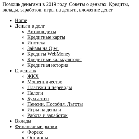
Помощь деньгами в 2019 году. Советы о деньгах. Кредиты,
24
WebMoney?
вклады, заработок, игры на деньги, вложение денег
для
физических
Home
лиц
Деньги в долг
Автокредиты
Кредитные карты
Ипотека
Займы на Qiwi
Кредиты WebMoney
Кредитные калькуляторы
Кредитная история
О деньгах
ЖКХ
Мошенничество
Платежи и переводы
Налоги
Бухгалтер
Пенсии. Пособия. Льготы
Игры на деньги
Работа и заработок
Вклады
Финансовые рынки
Форекс
Опционы