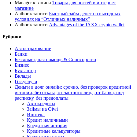
Manager
к записи
Товары для ногтей в интернет
магазине
Author
к записи
Быстрый займ денег на выгодных
условиях на “Отличных наличных”
Author
к записи
Advantages of the JAXX crypto wallet
Рубрики
Автострахование
Банки
Безвозмездная помощь & Спонсорство
Бизнес
Бухгалтер
Вклады
Гос.услуги
Деньги в долг онлайн: срочно, без проверок кредитной
истории, без отказа, от частного лица, от банка, под
расписку. без предоплаты
Автокредиты
Займы на Qiwi
Ипотека
Кредит наличными
Кредитная история
Кредитные калькуляторы
Кредитные карты