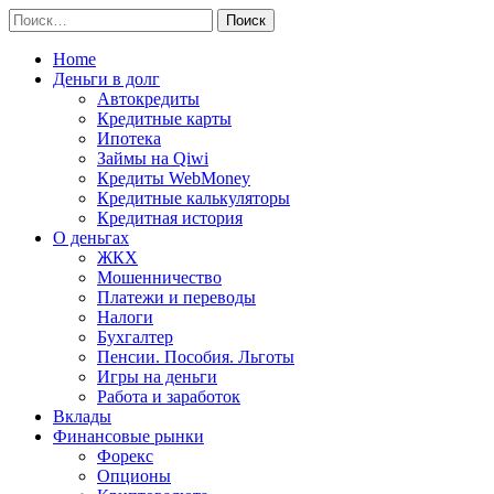
Перейти
Найти:
к
содержимому
Home
Деньги в долг
Автокредиты
Кредитные карты
Ипотека
Займы на Qiwi
Кредиты WebMoney
Кредитные калькуляторы
Кредитная история
О деньгах
ЖКХ
Мошенничество
Платежи и переводы
Налоги
Бухгалтер
Пенсии. Пособия. Льготы
Игры на деньги
Работа и заработок
Вклады
Финансовые рынки
Форекс
Опционы