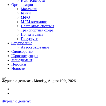
Криптовалюта
Организации
Магазины
Банки
МФО
МЛМ-компании
Платежные системы
Транспортная сфера
Почта и связь
Гос.услуги
Страхование
Автострахование
Спонсорство
Юриспруденция
Менеджмент
Персоны
Новости
Журнал о деньгах -
Monday, August 10th, 2026
Возможности
личного
Как
кабинета
выгодно
Журнал о деньгах
банка
взять
ВТБ
кредит