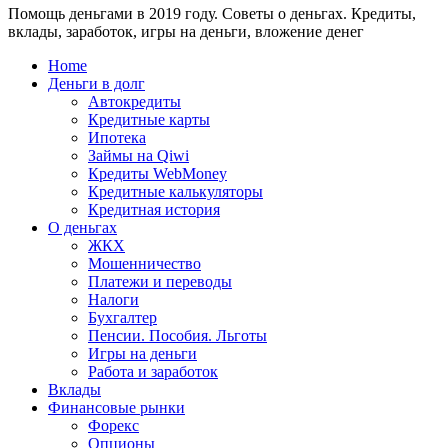
Помощь деньгами в 2019 году. Советы о деньгах. Кредиты,
24
WebMoney?
вклады, заработок, игры на деньги, вложение денег
для
физических
Home
лиц
Деньги в долг
Автокредиты
Кредитные карты
Ипотека
Займы на Qiwi
Кредиты WebMoney
Кредитные калькуляторы
Кредитная история
О деньгах
ЖКХ
Мошенничество
Платежи и переводы
Налоги
Бухгалтер
Пенсии. Пособия. Льготы
Игры на деньги
Работа и заработок
Вклады
Финансовые рынки
Форекс
Опционы