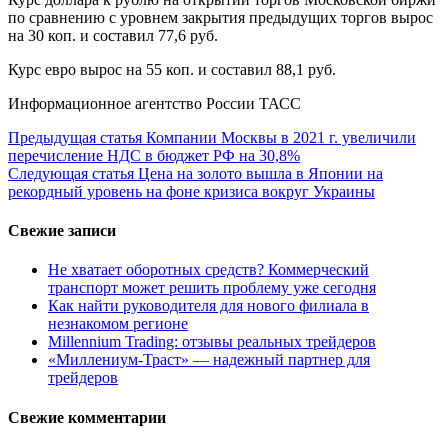
по сравнению с уровнем закрытия предыдущих торгов вырос
на 30 коп. и составил 77,6 руб.
Курс евро вырос на 55 коп. и составил 88,1 руб.
Информационное агентство России ТАСС
Продолжить
Предыдущая статья
Компании Москвы в 2021 г. увеличили
перечисление НДС в бюджет РФ на 30,8%
чтение
Следующая статья
Цена на золото вышла в Японии на
рекордный уровень на фоне кризиса вокруг Украины
Свежие записи
Не хватает оборотных средств? Коммерческий
транспорт может решить проблему уже сегодня
Как найти руководителя для нового филиала в
незнакомом регионе
Millennium Trading: отзывы реальных трейдеров
«Миллениум-Траст» — надежный партнер для
трейдеров
Свежие комментарии