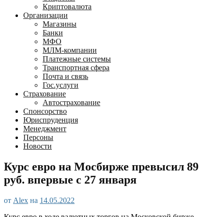
Криптовалюта
Организации
Магазины
Банки
МФО
МЛМ-компании
Платежные системы
Транспортная сфера
Почта и связь
Гос.услуги
Страхование
Автострахование
Спонсорство
Юриспруденция
Менеджмент
Персоны
Новости
Курс евро на Мосбирже превысил 89
руб. впервые с 27 января
от
Alex
на
14.05.2022
Курс евро в ходе валютных торгов на Московской бирже