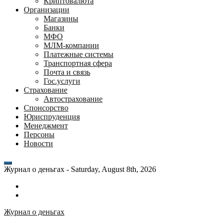
Криптовалюта
Организации
Магазины
Банки
МФО
МЛМ-компании
Платежные системы
Транспортная сфера
Почта и связь
Гос.услуги
Страхование
Автострахование
Спонсорство
Юриспруденция
Менеджмент
Персоны
Новости
Журнал о деньгах -
Saturday, August 8th, 2026
Возможности
личного
Как
кабинета
выгодно
Журнал о деньгах
банка
взять
ВТБ
кредит