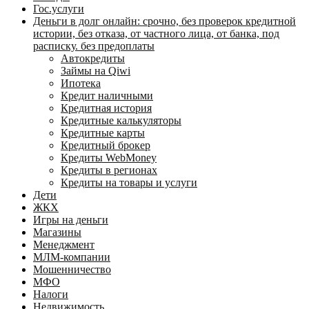
Гос.услуги
Деньги в долг онлайн: срочно, без проверок кредитной
истории, без отказа, от частного лица, от банка, под
расписку. без предоплаты
Автокредиты
Займы на Qiwi
Ипотека
Кредит наличными
Кредитная история
Кредитные калькуляторы
Кредитные карты
Кредитный брокер
Кредиты WebMoney
Кредиты в регионах
Кредиты на товары и услуги
Дети
ЖКХ
Игры на деньги
Магазины
Менеджмент
МЛМ-компании
Мошенничество
МФО
Налоги
Недвижимость