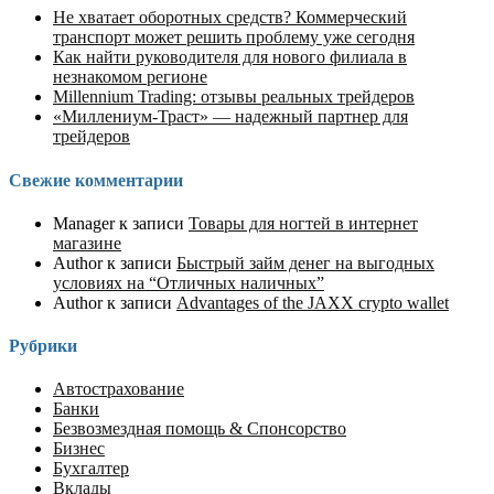
Не хватает оборотных средств? Коммерческий
транспорт может решить проблему уже сегодня
Как найти руководителя для нового филиала в
незнакомом регионе
Millennium Trading: отзывы реальных трейдеров
«Миллениум-Траст» — надежный партнер для
трейдеров
Свежие комментарии
Manager
к записи
Товары для ногтей в интернет
магазине
Author
к записи
Быстрый займ денег на выгодных
условиях на “Отличных наличных”
Author
к записи
Advantages of the JAXX crypto wallet
Рубрики
Автострахование
Банки
Безвозмездная помощь & Спонсорство
Бизнес
Бухгалтер
Вклады