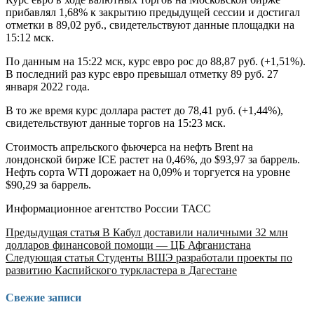
прибавлял 1,68% к закрытию предыдущей сессии и достигал
отметки в 89,02 руб., свидетельствуют данные площадки на
15:12 мск.
По данным на 15:22 мск, курс евро рос до 88,87 руб. (+1,51%).
В последний раз курс евро превышал отметку 89 руб. 27
января 2022 года.
В то же время курс доллара растет до 78,41 руб. (+1,44%),
свидетельствуют данные торгов на 15:23 мск.
Стоимость апрельского фьючерса на нефть Brent на
лондонской бирже ICE растет на 0,46%, до $93,97 за баррель.
Нефть сорта WTI дорожает на 0,09% и торгуется на уровне
$90,29 за баррель.
Информационное агентство России ТАСС
Продолжить
Предыдущая статья
В Кабул доставили наличными 32 млн
долларов финансовой помощи — ЦБ Афганистана
чтение
Следующая статья
Студенты ВШЭ разработали проекты по
развитию Каспийского туркластера в Дагестане
Свежие записи