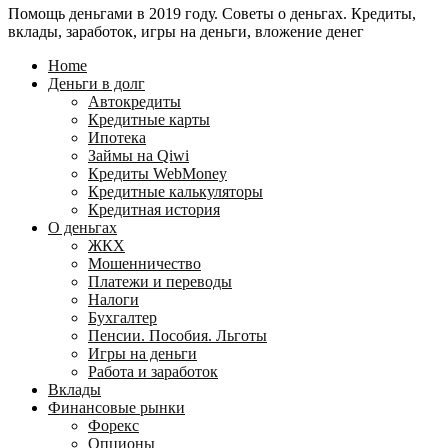
Помощь деньгами в 2019 году. Советы о деньгах. Кредиты,
24
WebMoney?
вклады, заработок, игры на деньги, вложение денег
для
физических
Home
лиц
Деньги в долг
Автокредиты
Кредитные карты
Ипотека
Займы на Qiwi
Кредиты WebMoney
Кредитные калькуляторы
Кредитная история
О деньгах
ЖКХ
Мошенничество
Платежи и переводы
Налоги
Бухгалтер
Пенсии. Пособия. Льготы
Игры на деньги
Работа и заработок
Вклады
Финансовые рынки
Форекс
Опционы