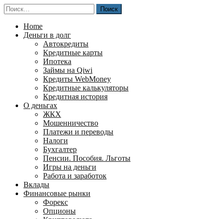
Перейти
Найти:
к
содержимому
Home
Деньги в долг
Автокредиты
Кредитные карты
Ипотека
Займы на Qiwi
Кредиты WebMoney
Кредитные калькуляторы
Кредитная история
О деньгах
ЖКХ
Мошенничество
Платежи и переводы
Налоги
Бухгалтер
Пенсии. Пособия. Льготы
Игры на деньги
Работа и заработок
Вклады
Финансовые рынки
Форекс
Опционы