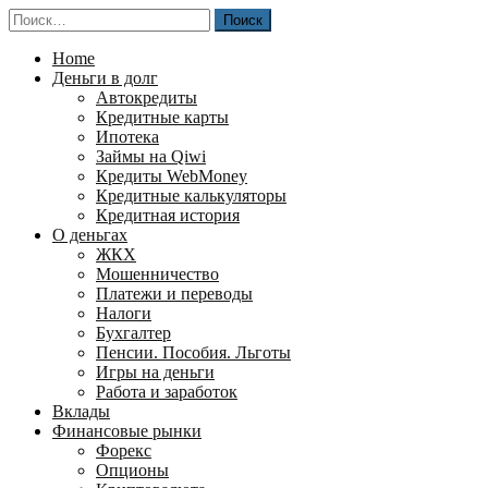
Перейти
Найти:
к
содержимому
Home
Деньги в долг
Автокредиты
Кредитные карты
Ипотека
Займы на Qiwi
Кредиты WebMoney
Кредитные калькуляторы
Кредитная история
О деньгах
ЖКХ
Мошенничество
Платежи и переводы
Налоги
Бухгалтер
Пенсии. Пособия. Льготы
Игры на деньги
Работа и заработок
Вклады
Финансовые рынки
Форекс
Опционы