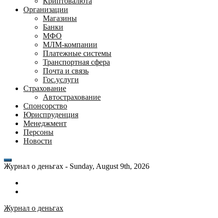
Криптовалюта
Организации
Магазины
Банки
МФО
МЛМ-компании
Платежные системы
Транспортная сфера
Почта и связь
Гос.услуги
Страхование
Автострахование
Спонсорство
Юриспруденция
Менеджмент
Персоны
Новости
Журнал о деньгах -
Sunday, August 9th, 2026
Возможности
личного
Как
кабинета
выгодно
Журнал о деньгах
банка
взять
ВТБ
кредит