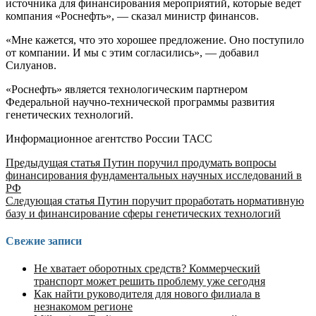
источника для финансирования мероприятий, которые ведет
компания «Роснефть», — сказал министр финансов.
«Мне кажется, что это хорошее предложение. Оно поступило
от компании. И мы с этим согласились», — добавил
Силуанов.
«Роснефть» является технологическим партнером
Федеральной научно-технической программы развития
генетических технологий.
Информационное агентство России ТАСС
Продолжить
Предыдущая статья
Путин поручил продумать вопросы
финансирования фундаментальных научных исследований в
чтение
РФ
Следующая статья
Путин поручит проработать нормативную
базу и финансирование сферы генетических технологий
Свежие записи
Не хватает оборотных средств? Коммерческий
транспорт может решить проблему уже сегодня
Как найти руководителя для нового филиала в
незнакомом регионе