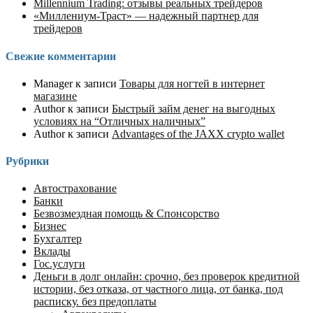
Millennium Trading: отзывы реальных трейдеров
«Миллениум-Траст» — надежный партнер для
трейдеров
Свежие комментарии
Manager
к записи
Товары для ногтей в интернет
магазине
Author
к записи
Быстрый займ денег на выгодных
условиях на “Отличных наличных”
Author
к записи
Advantages of the JAXX crypto wallet
Рубрики
Автострахование
Банки
Безвозмездная помощь & Спонсорство
Бизнес
Бухгалтер
Вклады
Гос.услуги
Деньги в долг онлайн: срочно, без проверок кредитной
истории, без отказа, от частного лица, от банка, под
расписку. без предоплаты