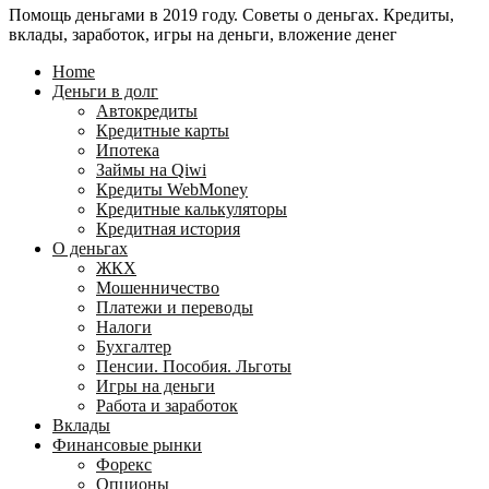
Помощь деньгами в 2019 году. Советы о деньгах. Кредиты,
24
WebMoney?
вклады, заработок, игры на деньги, вложение денег
для
физических
Home
лиц
Деньги в долг
Автокредиты
Кредитные карты
Ипотека
Займы на Qiwi
Кредиты WebMoney
Кредитные калькуляторы
Кредитная история
О деньгах
ЖКХ
Мошенничество
Платежи и переводы
Налоги
Бухгалтер
Пенсии. Пособия. Льготы
Игры на деньги
Работа и заработок
Вклады
Финансовые рынки
Форекс
Опционы