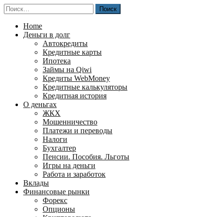
Перейти
Найти:
к
содержимому
Home
Деньги в долг
Автокредиты
Кредитные карты
Ипотека
Займы на Qiwi
Кредиты WebMoney
Кредитные калькуляторы
Кредитная история
О деньгах
ЖКХ
Мошенничество
Платежи и переводы
Налоги
Бухгалтер
Пенсии. Пособия. Льготы
Игры на деньги
Работа и заработок
Вклады
Финансовые рынки
Форекс
Опционы