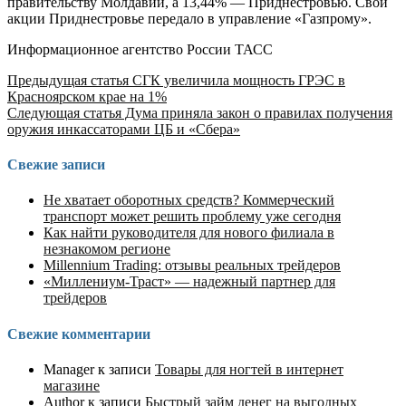
правительству Молдавии, а 13,44% — Приднестровью. Свои
акции Приднестровье передало в управление «Газпрому».
Информационное агентство России ТАСС
Продолжить
Предыдущая статья
СГК увеличила мощность ГРЭС в
Красноярском крае на 1%
чтение
Следующая статья
Дума приняла закон о правилах получения
оружия инкассаторами ЦБ и «Сбера»
Свежие записи
Не хватает оборотных средств? Коммерческий
транспорт может решить проблему уже сегодня
Как найти руководителя для нового филиала в
незнакомом регионе
Millennium Trading: отзывы реальных трейдеров
«Миллениум-Траст» — надежный партнер для
трейдеров
Свежие комментарии
Manager
к записи
Товары для ногтей в интернет
магазине
Author
к записи
Быстрый займ денег на выгодных