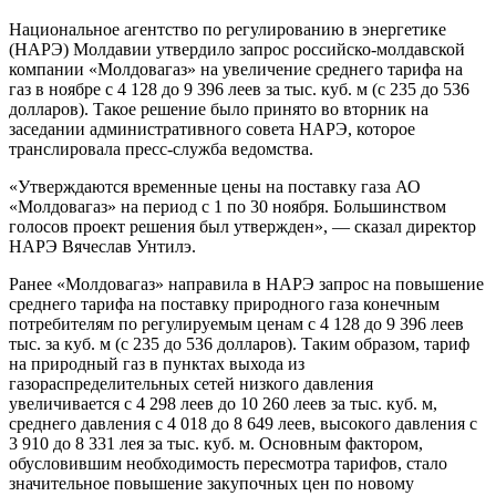
Национальное агентство по регулированию в энергетике
(НАРЭ) Молдавии утвердило запрос российско-молдавской
компании «Молдовагаз» на увеличение среднего тарифа на
газ в ноябре с 4 128 до 9 396 леев за тыс. куб. м (с 235 до 536
долларов). Такое решение было принято во вторник на
заседании административного совета НАРЭ, которое
транслировала пресс-служба ведомства.
«Утверждаются временные цены на поставку газа АО
«Молдовагаз» на период с 1 по 30 ноября. Большинством
голосов проект решения был утвержден», — сказал директор
НАРЭ Вячеслав Унтилэ.
Ранее «Молдовагаз» направила в НАРЭ запрос на повышение
среднего тарифа на поставку природного газа конечным
потребителям по регулируемым ценам с 4 128 до 9 396 леев
тыс. за куб. м (с 235 до 536 долларов). Таким образом, тариф
на природный газ в пунктах выхода из
газораспределительных сетей низкого давления
увеличивается с 4 298 леев до 10 260 леев за тыс. куб. м,
среднего давления с 4 018 до 8 649 леев, высокого давления с
3 910 до 8 331 лея за тыс. куб. м. Основным фактором,
обусловившим необходимость пересмотра тарифов, стало
значительное повышение закупочных цен по новому