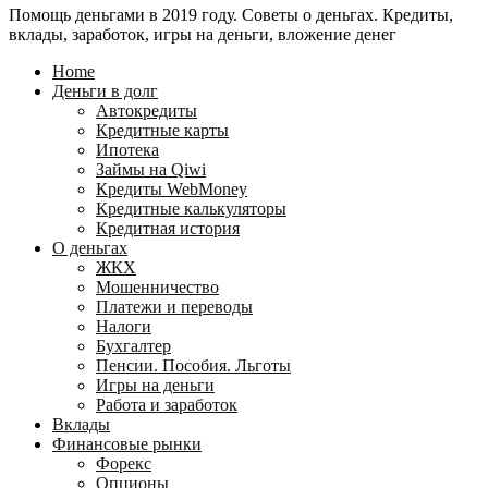
Помощь деньгами в 2019 году. Советы о деньгах. Кредиты,
24
WebMoney?
вклады, заработок, игры на деньги, вложение денег
для
физических
Home
лиц
Деньги в долг
Автокредиты
Кредитные карты
Ипотека
Займы на Qiwi
Кредиты WebMoney
Кредитные калькуляторы
Кредитная история
О деньгах
ЖКХ
Мошенничество
Платежи и переводы
Налоги
Бухгалтер
Пенсии. Пособия. Льготы
Игры на деньги
Работа и заработок
Вклады
Финансовые рынки
Форекс
Опционы