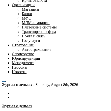
Криптовалюта
Организации
Магазины
Банки
МФО
МЛМ-компании
Платежные системы
Транспортная сфера
Почта и связь
Гос.услуги
Страхование
Автострахование
Спонсорство
Юриспруденция
Менеджмент
Персоны
Новости
Журнал о деньгах -
Saturday, August 8th, 2026
Возможности
личного
Как
кабинета
выгодно
Журнал о деньгах
банка
взять
ВТБ
кредит