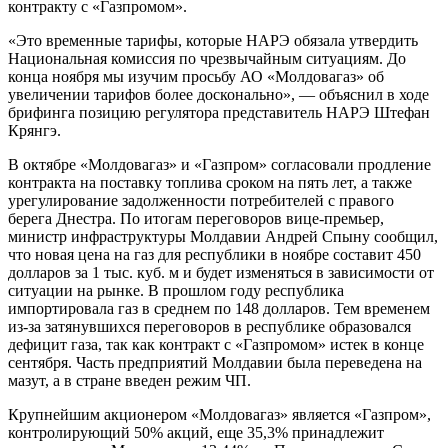
контракту с «Газпромом».
«Это временные тарифы, которые НАРЭ обязала утвердить
Национальная комиссия по чрезвычайным ситуациям. До
конца ноября мы изучим просьбу АО «Молдовагаз» об
увеличении тарифов более досконально», — объяснил в ходе
брифинга позицию регулятора представитель НАРЭ Штефан
Крянгэ.
В октябре «Молдовагаз» и «Газпром» согласовали продление
контракта на поставку топлива сроком на пять лет, а также
урегулирование задолженности потребителей с правого
берега Днестра. По итогам переговоров вице-премьер,
министр инфраструктуры Молдавии Андрей Спыну сообщил,
что новая цена на газ для республики в ноябре составит 450
долларов за 1 тыс. куб. м и будет изменяться в зависимости от
ситуации на рынке. В прошлом году республика
импортировала газ в среднем по 148 долларов. Тем временем
из-за затянувшихся переговоров в республике образовался
дефицит газа, так как контракт с «Газпромом» истек в конце
сентября. Часть предприятий Молдавии была переведена на
мазут, а в стране введен режим ЧП.
Крупнейшим акционером «Молдовагаз» является «Газпром»,
контролирующий 50% акций, еще 35,3% принадлежит