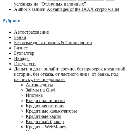
условиях на “Отличных наличных”
Author
к записи
Advantages of the JAXX crypto wallet
Рубрики
Автострахование
Банки
Безвозмездная помощь & Спонсорство
Бизнес
Бухгалтер
Вклады
Гос.услуги
Деньги в долг онлайн: срочно, без проверок кредитной
истории, без отказа, от частного лица, от банка, под
расписку. без предоплаты
Автокредиты
Займы на Qiwi
Ипотека
Кредит наличными
Кредитная история
Кредитные калькуляторы
Кредитные карты
Кредитный брокер
Кредиты WebMoney