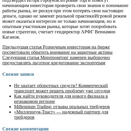
подтвердил Игорь Горбунов.Игровые торги помогут
начинающим инвесторам проверить свои знания и понимание
работы рынка, не рискуя при этом потерять свои настоящие
деньги, однако не заменят реальной практикиИгровой режим
может оказаться интересен не только начинающим, но и
опытным участникам рынка, которые хотят попробовать
новые стратегии, считает гендиректор АРФГ Вениамин
Каганов.
Продолжить
Предыдущая статья
Розничным инвесторам на бирже
посоветовали обратить внимание на защитные активы
чтение
Следующая статья
Минпромторг намерен выборочно
предоставлять льготное кредитование экспортерам
Свежие записи
Не хватает оборотных средств? Коммерческий
транспорт может решить проблему уже сегодня
Как найти руководителя для нового филиала в
незнакомом регионе
Millennium Trading: отзывы реальных трейдеров
«Миллениум-Траст» — надежный партнер для
трейдеров
Свежие комментарии