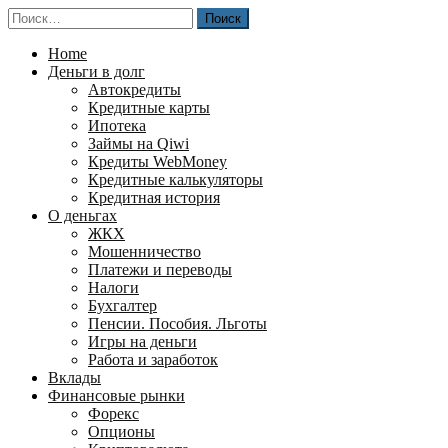
Перейти
Найти:
к
содержимому
Home
Деньги в долг
Автокредиты
Кредитные карты
Ипотека
Займы на Qiwi
Кредиты WebMoney
Кредитные калькуляторы
Кредитная история
О деньгах
ЖКХ
Мошенничество
Платежи и переводы
Налоги
Бухгалтер
Пенсии. Пособия. Льготы
Игры на деньги
Работа и заработок
Вклады
Финансовые рынки
Форекс
Опционы