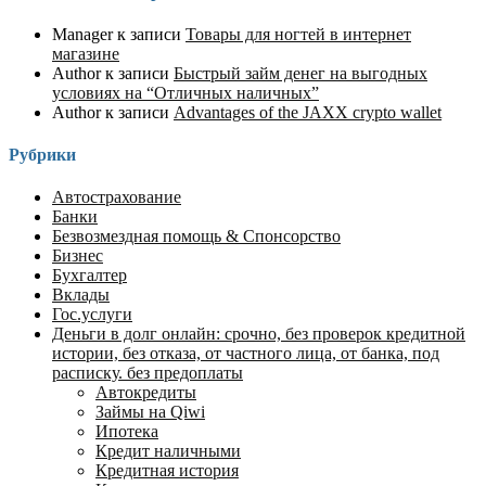
Manager
к записи
Товары для ногтей в интернет
магазине
Author
к записи
Быстрый займ денег на выгодных
условиях на “Отличных наличных”
Author
к записи
Advantages of the JAXX crypto wallet
Рубрики
Автострахование
Банки
Безвозмездная помощь & Спонсорство
Бизнес
Бухгалтер
Вклады
Гос.услуги
Деньги в долг онлайн: срочно, без проверок кредитной
истории, без отказа, от частного лица, от банка, под
расписку. без предоплаты
Автокредиты
Займы на Qiwi
Ипотека
Кредит наличными
Кредитная история