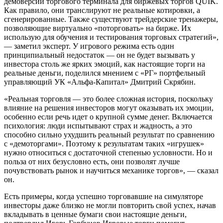
демоверсии торгового терминала для биржевых торгов QUIK.
Как правило, они транслируют не реальные котировки, а
сгенерированные. Также существуют трейдерские тренажеры,
позволяющие виртуально «поторговать» на бирже. Их
использую для обучения и тестирования торговых стратегий»,
— заметил эксперт. У игрового режима есть один
принципиальный недостаток — он не будет вызывать у
инвестора столь же ярких эмоций, как настоящие торги на
реальные деньги, поделился мнением с «РГ» портфельный
управляющий УК «Альфа-Капитал» Дмитрий Скрябин.
«Реальная торговля — это более сложная история, поскольку
влияние на решения инвесторов могут оказывать их эмоции,
особенно если речь идет о крупной сумме денег. Включается
психология: люди испытывают страх и жадность, а это
способно сильно ухудшить реальный результат по сравнению
с «демоторгами». Поэтому к результатам таких «игрушек»
нужно относиться с достаточной степенью условности. Но и
польза от них безусловно есть, они позволят лучше
почувствовать рынок и научиться механике торгов», — сказал
он.
Есть примеры, когда успешно торговавшие на симуляторе
инвесторы даже близко не могли повторить свой успех, начав
вкладывать в ценные бумаги свои настоящие деньги,