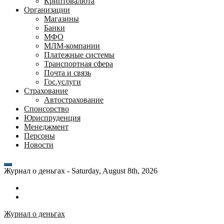
Криптовалюта
Организации
Магазины
Банки
МФО
МЛМ-компании
Платежные системы
Транспортная сфера
Почта и связь
Гос.услуги
Страхование
Автострахование
Спонсорство
Юриспруденция
Менеджмент
Персоны
Новости
Журнал о деньгах -
Saturday, August 8th, 2026
Возможности
личного
Как
кабинета
выгодно
Журнал о деньгах
банка
взять
ВТБ
кредит