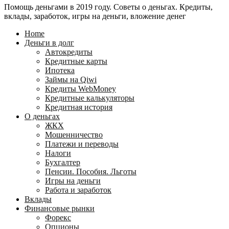
Помощь деньгами в 2019 году. Советы о деньгах. Кредиты,
24
WebMoney?
вклады, заработок, игры на деньги, вложение денег
для
физических
Home
лиц
Деньги в долг
Автокредиты
Кредитные карты
Ипотека
Займы на Qiwi
Кредиты WebMoney
Кредитные калькуляторы
Кредитная история
О деньгах
ЖКХ
Мошенничество
Платежи и переводы
Налоги
Бухгалтер
Пенсии. Пособия. Льготы
Игры на деньги
Работа и заработок
Вклады
Финансовые рынки
Форекс
Опционы