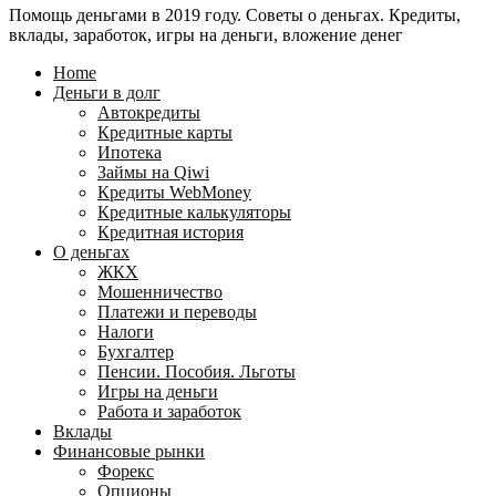
Помощь деньгами в 2019 году. Советы о деньгах. Кредиты,
24
WebMoney?
вклады, заработок, игры на деньги, вложение денег
для
физических
Home
лиц
Деньги в долг
Автокредиты
Кредитные карты
Ипотека
Займы на Qiwi
Кредиты WebMoney
Кредитные калькуляторы
Кредитная история
О деньгах
ЖКХ
Мошенничество
Платежи и переводы
Налоги
Бухгалтер
Пенсии. Пособия. Льготы
Игры на деньги
Работа и заработок
Вклады
Финансовые рынки
Форекс
Опционы