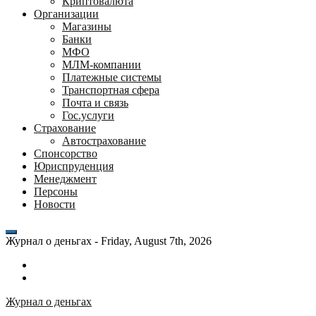
Криптовалюта
Организации
Магазины
Банки
МФО
МЛМ-компании
Платежные системы
Транспортная сфера
Почта и связь
Гос.услуги
Страхование
Автострахование
Спонсорство
Юриспруденция
Менеджмент
Персоны
Новости
Журнал о деньгах -
Friday, August 7th, 2026
Возможности
личного
Как
кабинета
выгодно
Журнал о деньгах
банка
взять
ВТБ
кредит