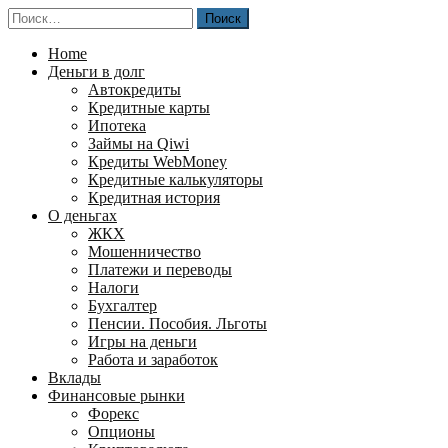
Перейти
Найти:
к
содержимому
Home
Деньги в долг
Автокредиты
Кредитные карты
Ипотека
Займы на Qiwi
Кредиты WebMoney
Кредитные калькуляторы
Кредитная история
О деньгах
ЖКХ
Мошенничество
Платежи и переводы
Налоги
Бухгалтер
Пенсии. Пособия. Льготы
Игры на деньги
Работа и заработок
Вклады
Финансовые рынки
Форекс
Опционы