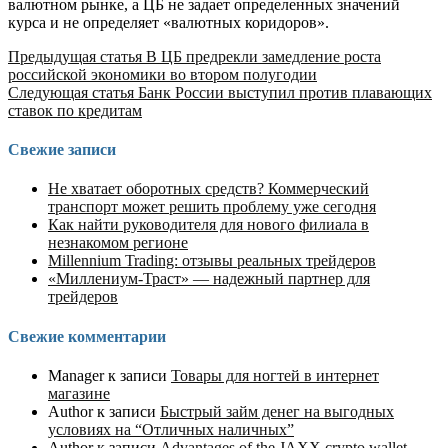
валютном рынке, а ЦБ не задает определенных значений
курса и не определяет «валютных коридоров».
Продолжить
Предыдущая статья
В ЦБ предрекли замедление роста
российской экономики во втором полугодии
чтение
Следующая статья
Банк России выступил против плавающих
ставок по кредитам
Свежие записи
Не хватает оборотных средств? Коммерческий
транспорт может решить проблему уже сегодня
Как найти руководителя для нового филиала в
незнакомом регионе
Millennium Trading: отзывы реальных трейдеров
«Миллениум-Траст» — надежный партнер для
трейдеров
Свежие комментарии
Manager
к записи
Товары для ногтей в интернет
магазине
Author
к записи
Быстрый займ денег на выгодных
условиях на “Отличных наличных”
Author
к записи
Advantages of the JAXX crypto wallet