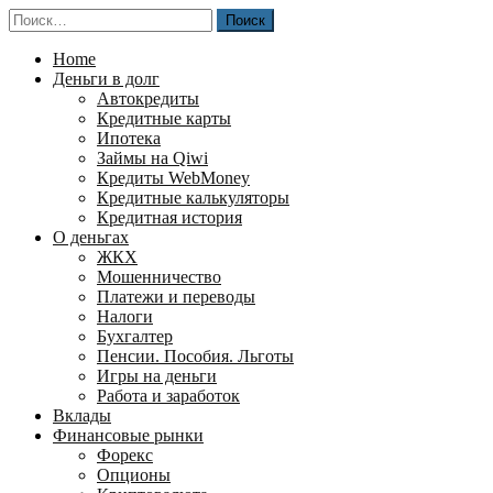
Перейти
Найти:
к
содержимому
Home
Деньги в долг
Автокредиты
Кредитные карты
Ипотека
Займы на Qiwi
Кредиты WebMoney
Кредитные калькуляторы
Кредитная история
О деньгах
ЖКХ
Мошенничество
Платежи и переводы
Налоги
Бухгалтер
Пенсии. Пособия. Льготы
Игры на деньги
Работа и заработок
Вклады
Финансовые рынки
Форекс
Опционы