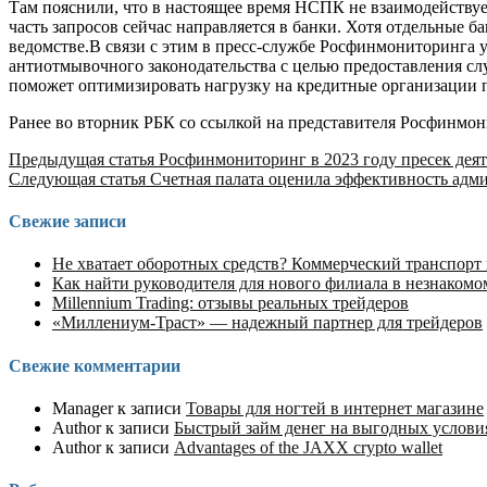
Там пояснили, что в настоящее время НСПК не взаимодейству
часть запросов сейчас направляется в банки. Хотя отдельные
ведомстве.В связи с этим в пресс-службе Росфинмониторинга у
антиотмывочного законодательства с целью предоставления сл
поможет оптимизировать нагрузку на кредитные организации п
Ранее во вторник РБК со ссылкой на представителя Росфинмон
Продолжить
Предыдущая статья
Росфинмониторинг в 2023 году пресек дея
Следующая статья
Счетная палата оценила эффективность адм
чтение
Свежие записи
Не хватает оборотных средств? Коммерческий транспорт
Как найти руководителя для нового филиала в незнакомо
Millennium Trading: отзывы реальных трейдеров
«Миллениум-Траст» — надежный партнер для трейдеров
Свежие комментарии
Manager
к записи
Товары для ногтей в интернет магазине
Author
к записи
Быстрый займ денег на выгодных услов
Author
к записи
Advantages of the JAXX crypto wallet