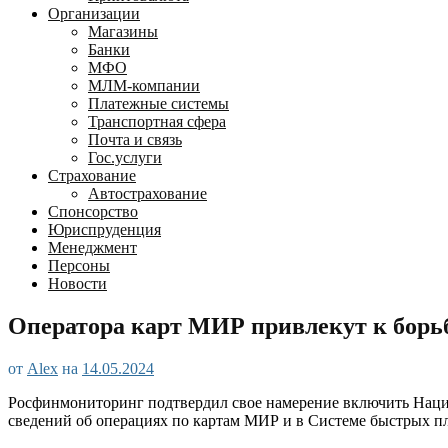
Организации
Магазины
Банки
МФО
МЛМ-компании
Платежные системы
Транспортная сфера
Почта и связь
Гос.услуги
Страхование
Автострахование
Спонсорство
Юриспруденция
Менеджмент
Персоны
Новости
Оператора карт МИР привлекут к борь
от
Alex
на
14.05.2024
Росфинмониторинг подтвердил свое намерение включить Нацио
сведений об операциях по картам МИР и в Системе быстрых пл