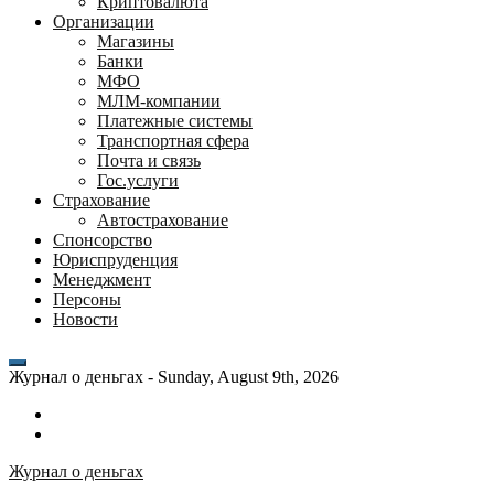
Криптовалюта
Организации
Магазины
Банки
МФО
МЛМ-компании
Платежные системы
Транспортная сфера
Почта и связь
Гос.услуги
Страхование
Автострахование
Спонсорство
Юриспруденция
Менеджмент
Персоны
Новости
Журнал о деньгах -
Sunday, August 9th, 2026
Возможности
личного
Как
кабинета
выгодно
Журнал о деньгах
банка
взять
ВТБ
кредит