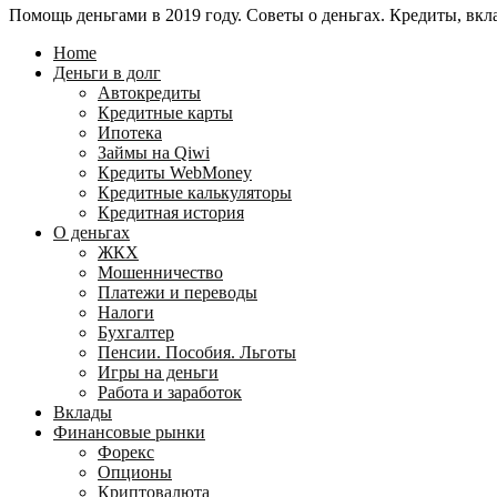
Помощь деньгами в 2019 году. Советы о деньгах. Кредиты, вкла
24
WebMoney?
для
Home
физических
Деньги в долг
лиц
Автокредиты
Кредитные карты
Ипотека
Займы на Qiwi
Кредиты WebMoney
Кредитные калькуляторы
Кредитная история
О деньгах
ЖКХ
Мошенничество
Платежи и переводы
Налоги
Бухгалтер
Пенсии. Пособия. Льготы
Игры на деньги
Работа и заработок
Вклады
Финансовые рынки
Форекс
Опционы
Криптовалюта