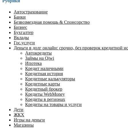
Рубрики
Автострахование
Банки
Безвозмездная помощь & Спонсорство
Бизнес
Бухгалтер
Вклады
Гос.услуги
Деньги в долг онлайн: срочно, без проверок кредитной ист
Автокредиты
Займы на Qiwi
Ипотека
Кредит наличными
Кредитная история
Кредитные калькуляторы
Кредитные карты
Кредитный брокер
Кредиты WebMoney
Кредиты в регионах
Кредиты на товары и услуги
Дети
ЖКХ
Игры на деньги
Магазины