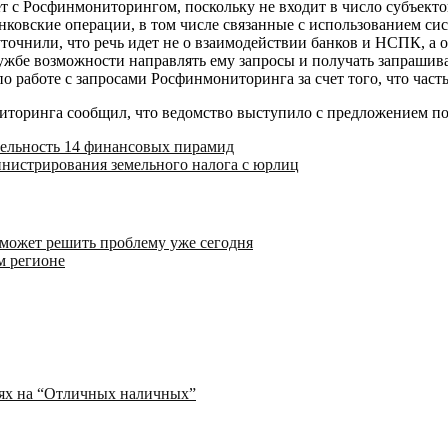
ет с Росфинмониторингом, поскольку не входит в число субъек
 банковские операции, в том числе связанные с использование
точнили, что речь идет не о взаимодействии банков и НСПК, а 
ужбе возможности направлять ему запросы и получать запрашива
о работе с запросами Росфинмониторинга за счет того, что час
иторинга сообщил, что ведомство выступило с предложением по
тельность 14 финансовых пирамид
инистрирования земельного налога с юрлиц
 может решить проблему уже сегодня
м регионе
иях на “Отличных наличных”