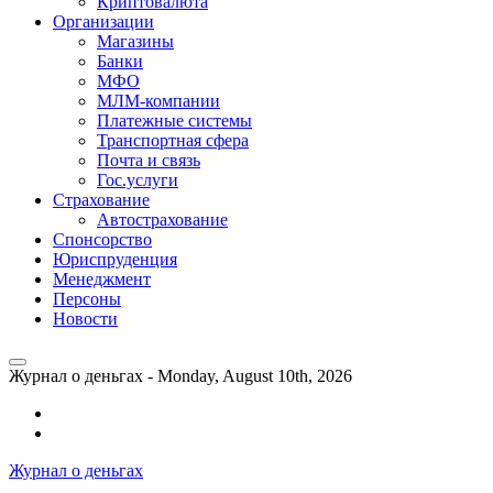
Криптовалюта
Организации
Магазины
Банки
МФО
МЛМ-компании
Платежные системы
Транспортная сфера
Почта и связь
Гос.услуги
Страхование
Автострахование
Спонсорство
Юриспруденция
Менеджмент
Персоны
Новости
Журнал о деньгах -
Monday, August 10th, 2026
Возможности
личного
Как
кабинета
выгодно
Журнал о деньгах
банка
взять
ВТБ
кредит