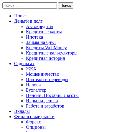
Перейти
Найти:
к
содержимому
Home
Деньги в долг
Автокредиты
Кредитные карты
Ипотека
Займы на Qiwi
Кредиты WebMoney
Кредитные калькуляторы
Кредитная история
О деньгах
ЖКХ
Мошенничество
Платежи и переводы
Налоги
Бухгалтер
Пенсии. Пособия. Льготы
Игры на деньги
Работа и заработок
Вклады
Финансовые рынки
Форекс
Опционы