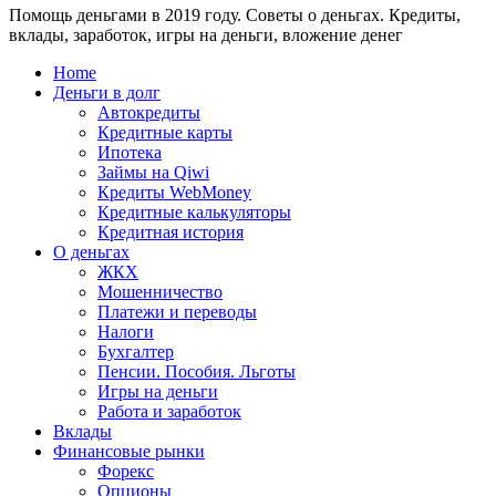
Помощь деньгами в 2019 году. Советы о деньгах. Кредиты,
24
WebMoney?
вклады, заработок, игры на деньги, вложение денег
для
физических
Home
лиц
Деньги в долг
Автокредиты
Кредитные карты
Ипотека
Займы на Qiwi
Кредиты WebMoney
Кредитные калькуляторы
Кредитная история
О деньгах
ЖКХ
Мошенничество
Платежи и переводы
Налоги
Бухгалтер
Пенсии. Пособия. Льготы
Игры на деньги
Работа и заработок
Вклады
Финансовые рынки
Форекс
Опционы