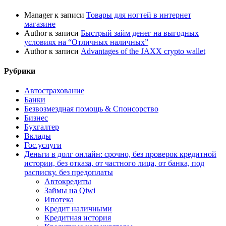
Manager
к записи
Товары для ногтей в интернет
магазине
Author
к записи
Быстрый займ денег на выгодных
условиях на “Отличных наличных”
Author
к записи
Advantages of the JAXX crypto wallet
Рубрики
Автострахование
Банки
Безвозмездная помощь & Спонсорство
Бизнес
Бухгалтер
Вклады
Гос.услуги
Деньги в долг онлайн: срочно, без проверок кредитной
истории, без отказа, от частного лица, от банка, под
расписку. без предоплаты
Автокредиты
Займы на Qiwi
Ипотека
Кредит наличными
Кредитная история