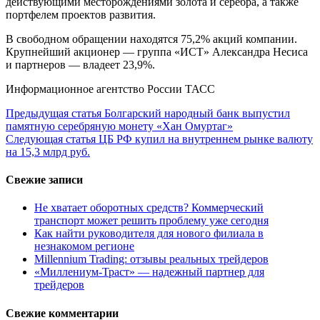
действующими месторождениями золота и серебра, а также
портфелем проектов развития.
В свободном обращении находятся 75,2% акций компании.
Крупнейший акционер — группа «ИСТ» Александра Несиса
и партнеров — владеет 23,9%.
Информационное агентство России ТАСС
Продолжить
Предыдущая статья
Болгарский народный банк выпустил
памятную серебряную монету «Хан Омуртаг»
чтение
Следующая статья
ЦБ РФ купил на внутреннем рынке валюту
на 15,3 млрд руб.
Свежие записи
Не хватает оборотных средств? Коммерческий
транспорт может решить проблему уже сегодня
Как найти руководителя для нового филиала в
незнакомом регионе
Millennium Trading: отзывы реальных трейдеров
«Миллениум-Траст» — надежный партнер для
трейдеров
Свежие комментарии