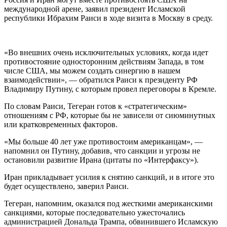
международной арене, заявил президент Исламской
республики Ибрахим Раиси в ходе визита в Москву в среду.
«Во внешних очень исключительных условиях, когда идет
противостояние односторонним действиям Запада, в том
числе США, мы можем создать синергию в нашем
взаимодействии», — обратился Раиси к президенту РФ
Владимиру Путину, с которым провел переговоры в Кремле.
По словам Раиси, Тегеран готов к «стратегическим»
отношениям с РФ, которые бы не зависели от сиюминутных
или кратковременных факторов.
«Мы больше 40 лет уже противостоим американцам», —
напомнил он Путину, добавив, что санкции и угрозы не
остановили развитие Ирана (цитаты по «Интерфаксу»).
Иран прикладывает усилия к снятию санкций, и в итоге это
будет осуществлено, заверил Раиси.
Тегеран, напомним, оказался под жесткими американскими
санкциями, которые последовательно ужесточались
администрацией Дональда Трампа, обвинившего Исламскую