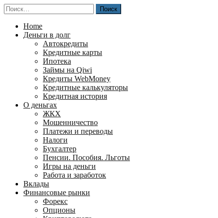
Перейти
Найти:
к
содержимому
Home
Деньги в долг
Автокредиты
Кредитные карты
Ипотека
Займы на Qiwi
Кредиты WebMoney
Кредитные калькуляторы
Кредитная история
О деньгах
ЖКХ
Мошенничество
Платежи и переводы
Налоги
Бухгалтер
Пенсии. Пособия. Льготы
Игры на деньги
Работа и заработок
Вклады
Финансовые рынки
Форекс
Опционы