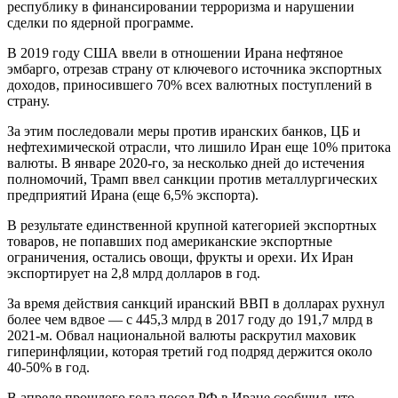
республику в финансировании терроризма и нарушении
сделки по ядерной программе.
В 2019 году США ввели в отношении Ирана нефтяное
эмбарго, отрезав страну от ключевого источника экспортных
доходов, приносившего 70% всех валютных поступлений в
страну.
За этим последовали меры против иранских банков, ЦБ и
нефтехимической отрасли, что лишило Иран еще 10% притока
валюты. В январе 2020-го, за несколько дней до истечения
полномочий, Трамп ввел санкции против металлургических
предприятий Ирана (еще 6,5% экспорта).
В результате единственной крупной категорией экспортных
товаров, не попавших под американские экспортные
ограничения, остались овощи, фрукты и орехи. Их Иран
экспортирует на 2,8 млрд долларов в год.
За время действия санкций иранский ВВП в долларах рухнул
более чем вдвое — с 445,3 млрд в 2017 году до 191,7 млрд в
2021-м. Обвал национальной валюты раскрутил маховик
гиперинфляции, которая третий год подряд держится около
40-50% в год.
В апреле прошлого года посол РФ в Иране сообщил, что