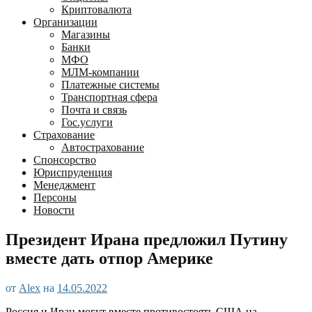
Криптовалюта
Организации
Магазины
Банки
МФО
МЛМ-компании
Платежные системы
Транспортная сфера
Почта и связь
Гос.услуги
Страхование
Автострахование
Спонсорство
Юриспруденция
Менеджмент
Персоны
Новости
Президент Ирана предложил Путину
вместе дать отпор Америке
от
Alex
на
14.05.2022
Россия и Иран могут вместе противостоять США на