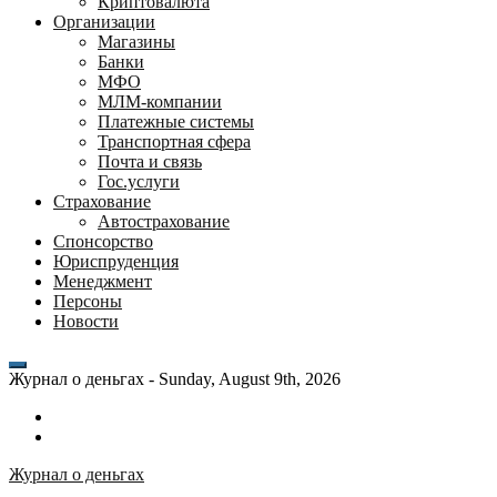
Криптовалюта
Организации
Магазины
Банки
МФО
МЛМ-компании
Платежные системы
Транспортная сфера
Почта и связь
Гос.услуги
Страхование
Автострахование
Спонсорство
Юриспруденция
Менеджмент
Персоны
Новости
Журнал о деньгах -
Sunday, August 9th, 2026
Возможности
личного
Как
кабинета
выгодно
Журнал о деньгах
банка
взять
ВТБ
кредит