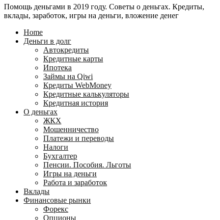
Помощь деньгами в 2019 году. Советы о деньгах. Кредиты,
24
WebMoney?
вклады, заработок, игры на деньги, вложение денег
для
физических
Home
лиц
Деньги в долг
Автокредиты
Кредитные карты
Ипотека
Займы на Qiwi
Кредиты WebMoney
Кредитные калькуляторы
Кредитная история
О деньгах
ЖКХ
Мошенничество
Платежи и переводы
Налоги
Бухгалтер
Пенсии. Пособия. Льготы
Игры на деньги
Работа и заработок
Вклады
Финансовые рынки
Форекс
Опционы