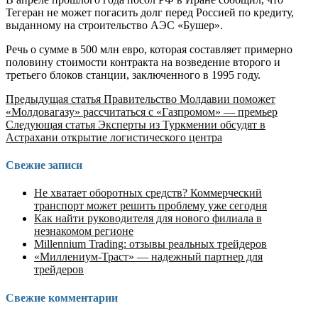
Тегеран не может погасить долг перед Россией по кредиту,
выданному на строительство АЭС «Бушер».
Речь о сумме в 500 млн евро, которая составляет примерно
половину стоимости контракта на возведение второго и
третьего блоков станции, заключенного в 1995 году.
Продолжить
Предыдущая статья
Правительство Молдавии поможет
«Молдовагазу» рассчитаться с «Газпромом» — премьер
чтение
Следующая статья
Эксперты из Туркмении обсудят в
Астрахани открытие логистического центра
Свежие записи
Не хватает оборотных средств? Коммерческий
транспорт может решить проблему уже сегодня
Как найти руководителя для нового филиала в
незнакомом регионе
Millennium Trading: отзывы реальных трейдеров
«Миллениум-Траст» — надежный партнер для
трейдеров
Свежие комментарии