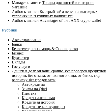
Manager
к записи
Товары для ногтей в интернет
магазине
Author
к записи
Быстрый займ денег на выгодных
условиях на “Отличных наличных”
Author
к записи
Advantages of the JAXX crypto wallet
Рубрики
Автострахование
Банки
Безвозмездная помощь & Спонсорство
Бизнес
Бухгалтер
Вклады
Гос.услуги
Деньги в долг онлайн: срочно, без проверок кредитной
истории, без отказа, от частного лица, от банка, под
расписку. без предоплаты
Автокредиты
Займы на Qiwi
Ипотека
Кредит наличными
Кредитная история
Кредитные калькуляторы