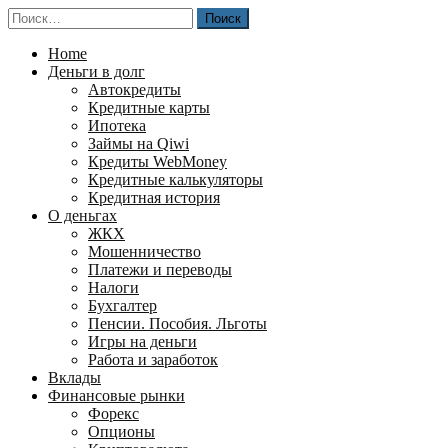
Перейти
Найти:
к
содержимому
Home
Деньги в долг
Автокредиты
Кредитные карты
Ипотека
Займы на Qiwi
Кредиты WebMoney
Кредитные калькуляторы
Кредитная история
О деньгах
ЖКХ
Мошенничество
Платежи и переводы
Налоги
Бухгалтер
Пенсии. Пособия. Льготы
Игры на деньги
Работа и заработок
Вклады
Финансовые рынки
Форекс
Опционы