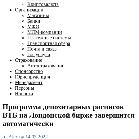
Криптовалюта
Организации
Магазины
Банки
МФО
МЛМ-компании
Платежные системы
Транспортная сфера
Почта и связь
Гос.услуги
Страхование
Автострахование
Спонсорство
Юриспруденция
Менеджмент
Персоны
Новости
Программа депозитарных расписок
ВТБ на Лондонской бирже завершится
автоматически
от
Alex
на
14.05.2022