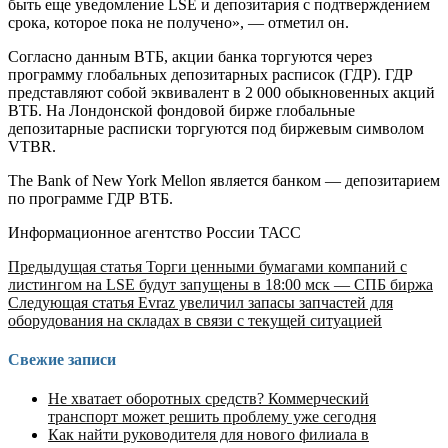
быть еще уведомление LSE и депозитария с подтверждением
срока, которое пока не получено», — отметил он.
Согласно данным ВТБ, акции банка торгуются через
программу глобальных депозитарных расписок (ГДР). ГДР
представляют собой эквивалент в 2 000 обыкновенных акций
ВТБ. На Лондонской фондовой бирже глобальные
депозитарные расписки торгуются под биржевым символом
VTBR.
The Bank of New York Mellon является банком — депозитарием
по программе ГДР ВТБ.
Информационное агентство России ТАСС
Продолжить
Предыдущая статья
Торги ценными бумагами компаний с
листингом на LSE будут запущены в 18:00 мск — СПБ биржа
чтение
Следующая статья
Evraz увеличил запасы запчастей для
оборудования на складах в связи с текущей ситуацией
Свежие записи
Не хватает оборотных средств? Коммерческий
транспорт может решить проблему уже сегодня
Как найти руководителя для нового филиала в