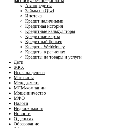
расписку. без предоплаты
Автокредиты
Займы на Qiwi
Ипотека
Кредит наличными
Кредитная история
Кредитные калькуляторы
Кредитные карты
Кредитный брокер
Кредиты WebMoney
Кредиты в регионах
Кредиты на товары и услуги
Дети
ЖКХ
Игры на деньги
Магазины
Менеджмент
МЛМ-компании
Мошенничество
МФО
Налоги
Недвижимость
Новости
О деньгах
Образование