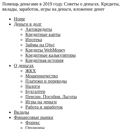
Помощь деньгами в 2019 году. Советы о деньгах. Кредиты,
24
WebMoney?
вклады, заработок, игры на деньги, вложение денег
для
физических
Home
лиц
Деньги в долг
Автокредиты
Кредитные карты
Ипотека
Займы на Qiwi
Кредиты WebMoney
Кредитные калькуляторы
Кредитная история
О деньгах
ЖКХ
Мошенничество
Платежи и переводы
Налоги
Бухгалтер
Пенсии. Пособия. Льготы
Игры на деньги
Работа и заработок
Вклады
Финансовые рынки
Форекс
Опционы