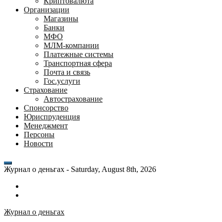
Криптовалюта
Организации
Магазины
Банки
МФО
МЛМ-компании
Платежные системы
Транспортная сфера
Почта и связь
Гос.услуги
Страхование
Автострахование
Спонсорство
Юриспруденция
Менеджмент
Персоны
Новости
Журнал о деньгах -
Saturday, August 8th, 2026
Возможности
личного
Как
кабинета
выгодно
Журнал о деньгах
банка
взять
ВТБ
кредит