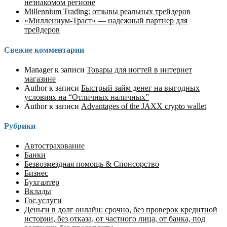
незнакомом регионе
Millennium Trading: отзывы реальных трейдеров
«Миллениум-Траст» — надежный партнер для
трейдеров
Свежие комментарии
Manager
к записи
Товары для ногтей в интернет
магазине
Author
к записи
Быстрый займ денег на выгодных
условиях на “Отличных наличных”
Author
к записи
Advantages of the JAXX crypto wallet
Рубрики
Автострахование
Банки
Безвозмездная помощь & Спонсорство
Бизнес
Бухгалтер
Вклады
Гос.услуги
Деньги в долг онлайн: срочно, без проверок кредитной
истории, без отказа, от частного лица, от банка, под