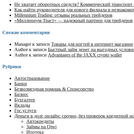
Не хватает оборотных средств? Коммерческий транспорт
Как найти руководителя для нового филиала в незнакомо
Millennium Trading: отзывы реальных трейдеров
«Миллениум-Траст» — надежный партнер для трейдеров
Свежие комментарии
Manager
к записи
Товары для ногтей в интернет магазине
Author
к записи
Быстрый займ денег на выгодных услов
Author
к записи
Advantages of the JAXX crypto wallet
Рубрики
Автострахование
Банки
Безвозмездная помощь & Спонсорство
Бизнес
Бухгалтер
Вклады
Гос.услуги
Деньги в долг онлайн: срочно, без проверок кредитной ист
Автокредиты
Займы на Qiwi
Ипотека