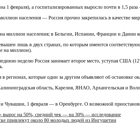
на 1 февраля), а госпитализированных выросло почти в 1,5 раза 
миллион населения — Россия прочно закрепилась в качестве мир
на миллион населения; в Бельгии, Испании, Франции и Дании ко
вышен лишь в двух странах, по которым имеются соответствующи
ае на миллион).
леднюю неделю Россия занимает второе место, уступая США (127
ь.
 в регионах, которые один за другим объявляют об остановке 
алининградская область, Карелия, ЯНАО, Архангельская и Волог
 и Чувашии, 1 февраля — в Оренбурге. О возможной приостанов
» вырос на 50%, средний чек — на 30% — исследование
ске привлекут около 80 молодых людей из Ингушетии