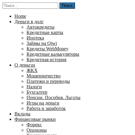
Перейти
Найти:
к
содержимому
Home
Деньги в долг
Автокредиты
Кредитные карты
Ипотека
Займы на Qiwi
Кредиты WebMoney
Кредитные калькуляторы
Кредитная история
О деньгах
ЖКХ
Мошенничество
Платежи и переводы
Налоги
Бухгалтер
Пенсии. Пособия. Льготы
Игры на деньги
Работа и заработок
Вклады
Финансовые рынки
Форекс
Опционы