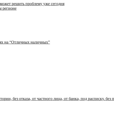
 может решить проблему уже сегодня
м регионе
иях на “Отличных наличных”
ории, без отказа, от частного лица, от банка, под расписку. без