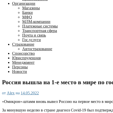
Организации
Магазины
Банки
МФО
МЛМ-компании
Платежные системы
Транспортная сфера
Почта и связь
Гос.услуги
Страхование
Автострахование
Спонсорство
Юриспруденция
Менеджмент
Персоны
Новости
Россия вышла на 1-е место в мире по г
от
Alex
на
14.05.2022
«Омикрон»-штамм вновь вывел Россию на первое место в миро
За минувшую неделю в стране диагноз Covid-19 был подтвержде