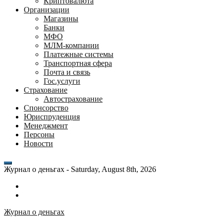
Криптовалюта
Организации
Магазины
Банки
МФО
МЛМ-компании
Платежные системы
Транспортная сфера
Почта и связь
Гос.услуги
Страхование
Автострахование
Спонсорство
Юриспруденция
Менеджмент
Персоны
Новости
Журнал о деньгах -
Saturday, August 8th, 2026
Возможности
личного
Как
кабинета
выгодно
Журнал о деньгах
банка
взять
ВТБ
кредит