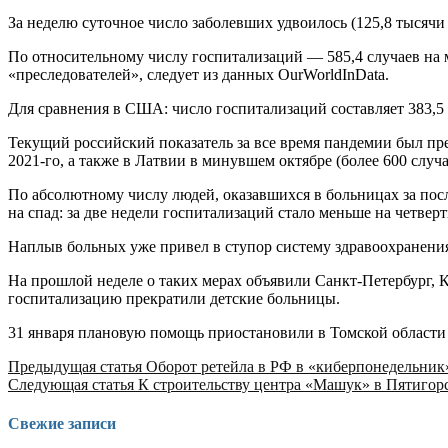
За неделю суточное число заболевших удвоилось (125,8 тысячи 
По относительному числу госпитализаций — 585,4 случаев на 
«преследователей», следует из данных OurWorldInData.
Для сравнения в США: число госпитализаций составляет 383,5 
Текущий российский показатель за все время пандемии был пре
2021-го, а также в Латвии в минувшем октябре (более 600 случ
По абсолютному числу людей, оказавшихся в больницах за пос
на спад: за две недели госпитализаций стало меньше на четверт
Наплыв больных уже привел в ступор систему здравоохранения
На прошлой неделе о таких мерах объявили Санкт-Петербург, К
госпитализацию прекратили детские больницы.
31 января плановую помощь приостановили в Томской области
Продолжить
Предыдущая статья
Оборот ретейла в РФ в «киберпонедельник
Следующая статья
К строительству центра «Машук» в Пятигор
чтение
Свежие записи