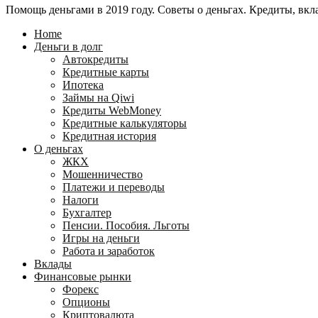
Помощь деньгами в 2019 году. Советы о деньгах. Кредиты, вкла
24
WebMoney?
для
Home
физических
Деньги в долг
лиц
Автокредиты
Кредитные карты
Ипотека
Займы на Qiwi
Кредиты WebMoney
Кредитные калькуляторы
Кредитная история
О деньгах
ЖКХ
Мошенничество
Платежи и переводы
Налоги
Бухгалтер
Пенсии. Пособия. Льготы
Игры на деньги
Работа и заработок
Вклады
Финансовые рынки
Форекс
Опционы
Криптовалюта