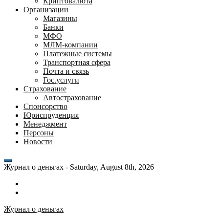
Криптовалюта
Организации
Магазины
Банки
МФО
МЛМ-компании
Платежные системы
Транспортная сфера
Почта и связь
Гос.услуги
Страхование
Автострахование
Спонсорство
Юриспруденция
Менеджмент
Персоны
Новости
Журнал о деньгах -
Saturday, August 8th, 2026
Возможности
личного
Как
кабинета
выгодно
Журнал о деньгах
банка
взять
ВТБ
кредит