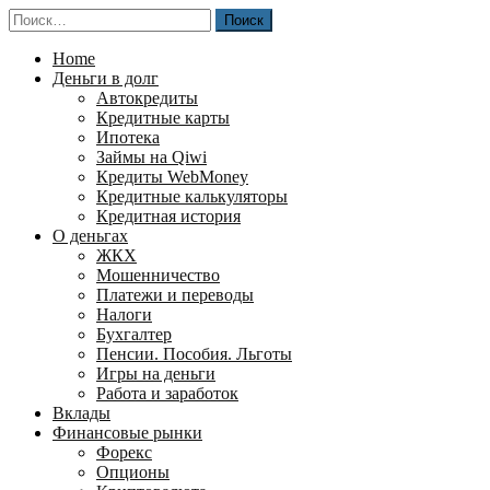
Перейти
Найти:
к
содержимому
Home
Деньги в долг
Автокредиты
Кредитные карты
Ипотека
Займы на Qiwi
Кредиты WebMoney
Кредитные калькуляторы
Кредитная история
О деньгах
ЖКХ
Мошенничество
Платежи и переводы
Налоги
Бухгалтер
Пенсии. Пособия. Льготы
Игры на деньги
Работа и заработок
Вклады
Финансовые рынки
Форекс
Опционы