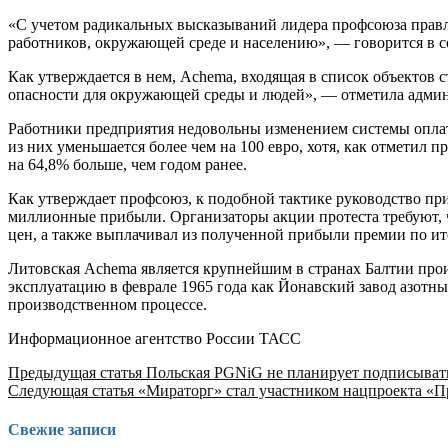
«С учетом радикальных высказываний лидера профсоюза правле
работников, окружающей среде и населению», — говорится в 
Как утверждается в нем, Achemа, входящая в список объектов с
опасности для окружающей среды и людей», — отметила адми
Работники предприятия недовольны изменением системы оплаты 
из них уменьшается более чем на 100 евро, хотя, как отметил 
на 64,8% больше, чем годом ранее.
Как утверждает профсоюз, к подобной тактике руководство приб
миллионные прибыли. Организаторы акции протеста требуют, ч
цен, а также выплачивал из полученной прибыли премии по ит
Литовская Achema является крупнейшим в странах Балтии прои
эксплуатацию в феврале 1965 года как Йонавский завод азотн
производственном процессе.
Информационное агентство России ТАСС
Продолжить
Предыдущая статья
Польская PGNiG не планирует подписывать
Следующая статья
«Мираторг» стал участником нацпроекта «Пр
чтение
Свежие записи