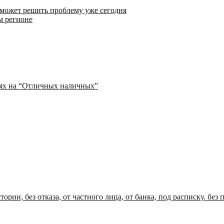
 может решить проблему уже сегодня
м регионе
иях на “Отличных наличных”
ории, без отказа, от частного лица, от банка, под расписку. без