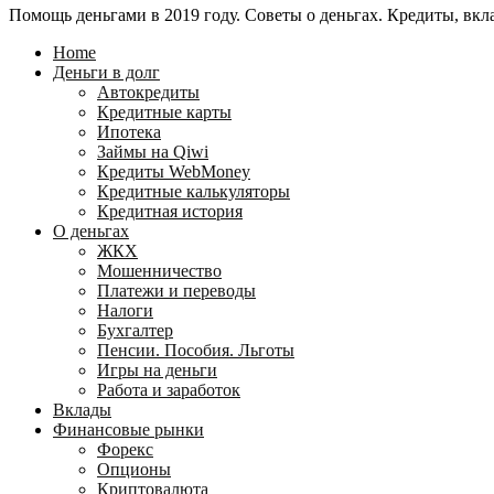
Помощь деньгами в 2019 году. Советы о деньгах. Кредиты, вкла
24
WebMoney?
для
Home
физических
Деньги в долг
лиц
Автокредиты
Кредитные карты
Ипотека
Займы на Qiwi
Кредиты WebMoney
Кредитные калькуляторы
Кредитная история
О деньгах
ЖКХ
Мошенничество
Платежи и переводы
Налоги
Бухгалтер
Пенсии. Пособия. Льготы
Игры на деньги
Работа и заработок
Вклады
Финансовые рынки
Форекс
Опционы
Криптовалюта