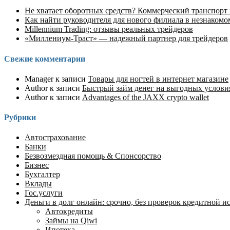
Не хватает оборотных средств? Коммерческий транспорт
Как найти руководителя для нового филиала в незнакомо
Millennium Trading: отзывы реальных трейдеров
«Миллениум-Траст» — надежный партнер для трейдеров
Свежие комментарии
Manager
к записи
Товары для ногтей в интернет магазине
Author
к записи
Быстрый займ денег на выгодных услов
Author
к записи
Advantages of the JAXX crypto wallet
Рубрики
Автострахование
Банки
Безвозмездная помощь & Спонсорство
Бизнес
Бухгалтер
Вклады
Гос.услуги
Деньги в долг онлайн: срочно, без проверок кредитной ист
Автокредиты
Займы на Qiwi
Ипотека