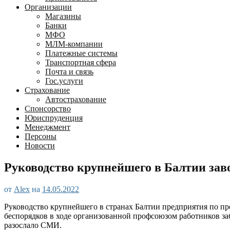
Организации
Магазины
Банки
МФО
МЛМ-компании
Платежные системы
Транспортная сфера
Почта и связь
Гос.услуги
Страхование
Автострахование
Спонсорство
Юриспруденция
Менеджмент
Персоны
Новости
Руководство крупнейшего в Балтии заво
от
Alex
на
14.05.2022
Руководство крупнейшего в странах Балтии предприятия по пр
беспорядков в ходе организованной профсоюзом работников за
разослало СМИ.