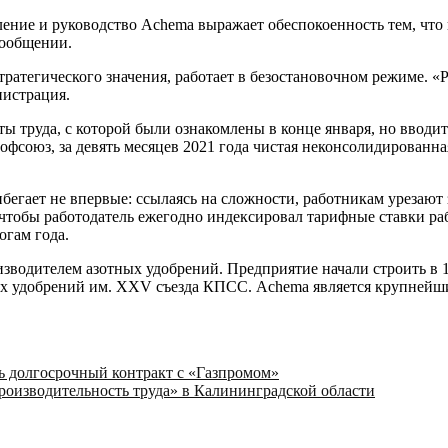
ние и руководство Achemа выражает обеспокоенность тем, что в
сообщении.
тратегического значения, работает в безостановочном режиме. «
нистрация.
труда, с которой были ознакомлены в конце января, но вводится
профсоюз, за девять месяцев 2021 года чистая неконсолидированн
егает не впервые: ссылаясь на сложности, работникам урезают з
тобы работодатель ежегодно индексировал тарифные ставки раб
огам года.
зводителем азотных удобрений. Предприятие начали строить в 1
ых удобрений им. XXV съезда КПСС. Achema является крупнейши
 долгосрочный контракт с «Газпромом»
оизводительность труда» в Калининградской области