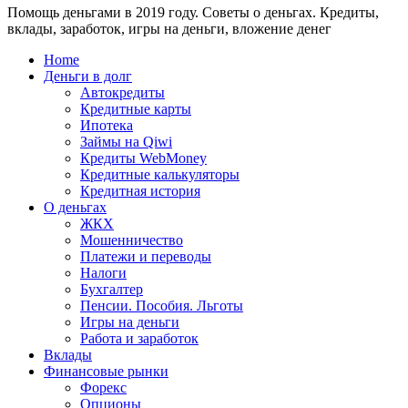
Помощь деньгами в 2019 году. Советы о деньгах. Кредиты,
24
WebMoney?
вклады, заработок, игры на деньги, вложение денег
для
физических
Home
лиц
Деньги в долг
Автокредиты
Кредитные карты
Ипотека
Займы на Qiwi
Кредиты WebMoney
Кредитные калькуляторы
Кредитная история
О деньгах
ЖКХ
Мошенничество
Платежи и переводы
Налоги
Бухгалтер
Пенсии. Пособия. Льготы
Игры на деньги
Работа и заработок
Вклады
Финансовые рынки
Форекс
Опционы