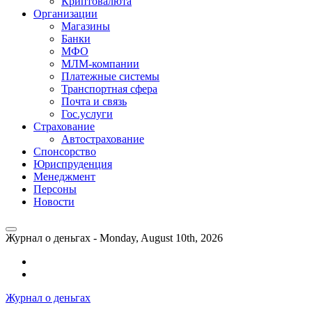
Криптовалюта
Организации
Магазины
Банки
МФО
МЛМ-компании
Платежные системы
Транспортная сфера
Почта и связь
Гос.услуги
Страхование
Автострахование
Спонсорство
Юриспруденция
Менеджмент
Персоны
Новости
Журнал о деньгах -
Monday, August 10th, 2026
Возможности
личного
Как
кабинета
выгодно
Журнал о деньгах
банка
взять
ВТБ
кредит