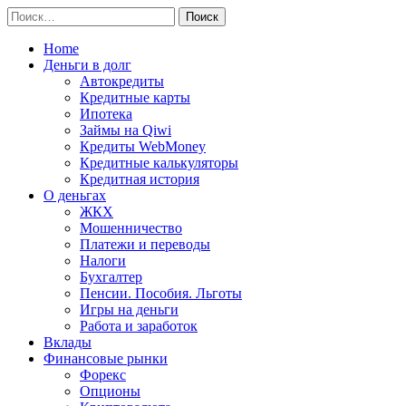
Перейти
Найти:
к
содержимому
Home
Деньги в долг
Автокредиты
Кредитные карты
Ипотека
Займы на Qiwi
Кредиты WebMoney
Кредитные калькуляторы
Кредитная история
О деньгах
ЖКХ
Мошенничество
Платежи и переводы
Налоги
Бухгалтер
Пенсии. Пособия. Льготы
Игры на деньги
Работа и заработок
Вклады
Финансовые рынки
Форекс
Опционы