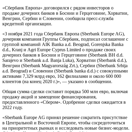
«Сбербанк Европа» договорился с рядом инвесторов о
продаже дочерних банков в Боснии и Герцеговине, Хорватии,
Венгрии, Сербии и Словении, сообщила пресс-служба
кредитной организации.
«3 ноября 2021 года Сбербанк Европа (Sberbank Europe AG),
дочерняя компания Группы Сбербанк, подписал соглашение с
группой компаний AIK Banka a.d. Beograd, Gorenjska Banka
d.d., Kranj и Agri Europe Cyprus Limited о продаже своих
дочерних банков в Боснии и Герцеговине (Sberbank BH d.d.
Sarajevo и Sberbank a.d. Banja Luka), Хорватии (Sberbank d.d.),
Венгрии (Sberbank Magyarország Zrt.), Сербии (Sberbank Srbija
a.d. Beograd) и Словении (Sberbank banka d.d.) с совокупными
активами 7,329 млрд евро, 162 филиалами и около 600 000
клиентов (на конец 2020 г.)», — указано в сообщении.
Общая сумма сделки составит порядка 500 млн евро, включая
продажу акций и замещение финансирования,
предоставленного «Сбером». Одобрение сделки ожидается в
2022 году.
«Sberbank Europe AG принял решение сократить присутствие
в Центральной и Восточной Европе, чтобы сосредоточиться
на приоритетных рынках и исследовать новые бизнес-модели.