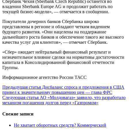
Сбербанк Чехия (Sberbank Czech Republic) останется во
владении Sberbank Europe AG и продолжит работать по
текущей бизнес-модели», — отмечается в сообщении.
Покупатели дочерних банков Сбербанка широко
представлены в регионе и обладают четким видением
будущего развития. «Они нацелены на поддержание
дальнейшего роста банков и обеспечение такого же высокого
качества услуг для клиентов», — отмечает Сбербанк.
«Сбер» ожидает нейтральный финансовый результат и
незначительное влияние сделки на нормативы достаточности
капитала в Консолидированной финансовой отчетности
Группы.
Информационное агентство России ТАСС
Продолжить
Предыдущая статья
Дисбаланс спроса и предложения в США
привел к значительному повышению цен — глава ФРС
чтение
Следующая статья
АО «Молдовагаз» заявило, что разработало
механизм погашения долгов перед «Газпромом»
Свежие записи
Не хватает оборотных средств? Коммерческий