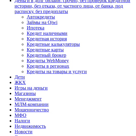
Деньги в долг онлайн: срочно, без проверок кредитной
истории, без отказа, от частного лица, от банка, под
расписку. без предоплаты
Автокредиты
Займы на Qiwi
Ипотека
Кредит наличными
Кредитная история
Кредитные калькуляторы
Кредитные карты
Кредитный брокер
Кредиты WebMoney
Кредиты в регионах
Кредиты на товары и услуги
Дети
ЖКХ
Игры на деньги
Магазины
Менеджмент
МЛМ-компании
Мошенничество
МФО
Налоги
Недвижимость
Новости