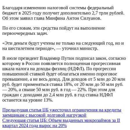
Благодаря изменению налоговой системы федеральный
бюджет в 2025 году получит дополнительно 2,7 трлн рублей.
Об этом заявил глава Минфина Антон Силуанов.
По его словам, эти средства пойдут на выполнение
первоочередных задач.
«Эти деньги будут учтены не только на следующий год, но и
на шестилетнем периоде», — уточнил министр.
В июле президент Владимир Путин подписал закон, согласно
которому в России появляется полноценная прогрессивная
шкала налога на доходы физлиц (НДФЛ). По прогрессии
повышенной ставкой будет облагаться именно пороговое
превышение, а не весь доход. Для доходов от 5 млн до 20 млн
руб. будет применяться ставка 18%, от 20 млн до 50 млн руб.
— 20%, а свыше 50 млн руб. в год — 22%. При этом для
граждан с доходами до 2,4 млн руб. в год ставка НДФЛ
останется на уровне 13%.
Продолжить
Предыдущая статья
ЦБ ужесточил ограничения на кредиты
заемщикам с высокой долговой нагрузкой
чтение
Следующая статья
ЦБ: Объем выданных микрозаймов за II
квартал 2024 года вырос на 20%