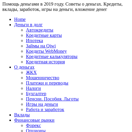
Помощь деньгами в 2019 году. Советы о деньгах. Кредиты,
24
WebMoney?
вклады, заработок, игры на деньги, вложение денег
для
физических
Home
лиц
Деньги в долг
Автокредиты
Кредитные карты
Ипотека
Займы на Qiwi
Кредиты WebMoney
Кредитные калькуляторы
Кредитная история
О деньгах
ЖКХ
Мошенничество
Платежи и переводы
Налоги
Бухгалтер
Пенсии. Пособия. Льготы
Игры на деньги
Работа и заработок
Вклады
Финансовые рынки
Форекс
Опционы