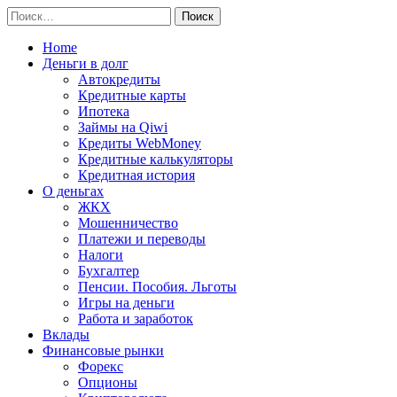
Перейти
Найти:
к
содержимому
Home
Деньги в долг
Автокредиты
Кредитные карты
Ипотека
Займы на Qiwi
Кредиты WebMoney
Кредитные калькуляторы
Кредитная история
О деньгах
ЖКХ
Мошенничество
Платежи и переводы
Налоги
Бухгалтер
Пенсии. Пособия. Льготы
Игры на деньги
Работа и заработок
Вклады
Финансовые рынки
Форекс
Опционы