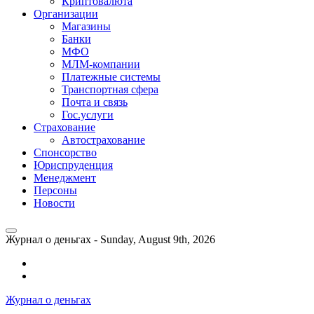
Криптовалюта
Организации
Магазины
Банки
МФО
МЛМ-компании
Платежные системы
Транспортная сфера
Почта и связь
Гос.услуги
Страхование
Автострахование
Спонсорство
Юриспруденция
Менеджмент
Персоны
Новости
Журнал о деньгах -
Sunday, August 9th, 2026
Возможности
личного
Как
кабинета
выгодно
Журнал о деньгах
банка
взять
ВТБ
кредит