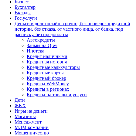
Бизнес
Бухгалтер
Вклады
Гос.услуги
Деньги в долг онлайн: срочно, без проверок кредитной
истории, без отказа, от частного лица, от банка, под
расписку. без предоплаты
Автокредиты
Займы на Qiwi
Ипотека
Кредит наличными
Кредитная история
Кредитные калькуляторы
Кредитные карты
Кредитный брокер
Кредиты WebMoney
Кредиты в регионах
Кредиты на товары и услуги
Дети
ЖКХ
Игры на деньги
Магазины
Менеджмент
МЛМ-компании
Мошенничество