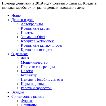
Помощь деньгами в 2019 году. Советы о деньгах. Кредиты,
24
WebMoney?
вклады, заработок, игры на деньги, вложение денег
для
физических
Home
лиц
Деньги в долг
Автокредиты
Кредитные карты
Ипотека
Займы на Qiwi
Кредиты WebMoney
Кредитные калькуляторы
Кредитная история
О деньгах
ЖКХ
Мошенничество
Платежи и переводы
Налоги
Бухгалтер
Пенсии. Пособия. Льготы
Игры на деньги
Работа и заработок
Вклады
Финансовые рынки
Форекс
Опционы