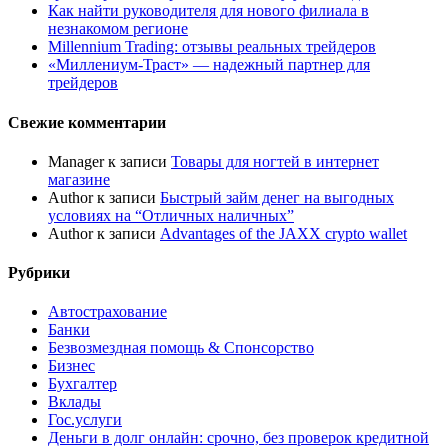
Как найти руководителя для нового филиала в
незнакомом регионе
Millennium Trading: отзывы реальных трейдеров
«Миллениум-Траст» — надежный партнер для
трейдеров
Свежие комментарии
Manager
к записи
Товары для ногтей в интернет
магазине
Author
к записи
Быстрый займ денег на выгодных
условиях на “Отличных наличных”
Author
к записи
Advantages of the JAXX crypto wallet
Рубрики
Автострахование
Банки
Безвозмездная помощь & Спонсорство
Бизнес
Бухгалтер
Вклады
Гос.услуги
Деньги в долг онлайн: срочно, без проверок кредитной