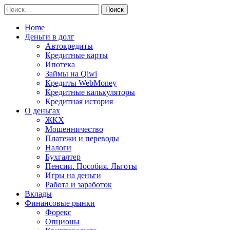
Перейти
Найти:
к
содержимому
Home
Деньги в долг
Автокредиты
Кредитные карты
Ипотека
Займы на Qiwi
Кредиты WebMoney
Кредитные калькуляторы
Кредитная история
О деньгах
ЖКХ
Мошенничество
Платежи и переводы
Налоги
Бухгалтер
Пенсии. Пособия. Льготы
Игры на деньги
Работа и заработок
Вклады
Финансовые рынки
Форекс
Опционы