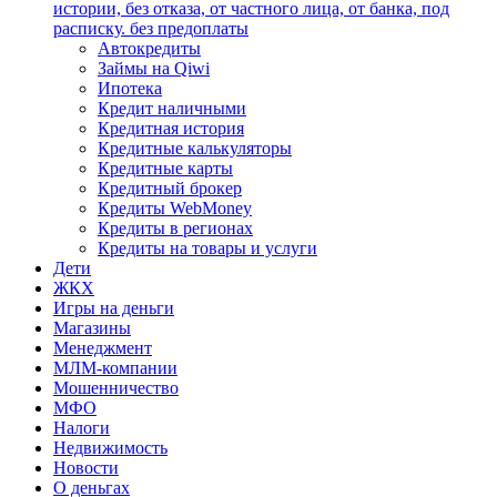
истории, без отказа, от частного лица, от банка, под
расписку. без предоплаты
Автокредиты
Займы на Qiwi
Ипотека
Кредит наличными
Кредитная история
Кредитные калькуляторы
Кредитные карты
Кредитный брокер
Кредиты WebMoney
Кредиты в регионах
Кредиты на товары и услуги
Дети
ЖКХ
Игры на деньги
Магазины
Менеджмент
МЛМ-компании
Мошенничество
МФО
Налоги
Недвижимость
Новости
О деньгах