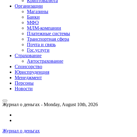
Криптовалюта
Организации
Магазины
Банки
МФО
МЛМ-компании
Платежные системы
Транспортная сфера
Почта и связь
Гос.услуги
Страхование
Автострахование
Спонсорство
Юриспруденция
Менеджмент
Персоны
Новости
Журнал о деньгах -
Monday, August 10th, 2026
Возможности
личного
Как
кабинета
выгодно
Журнал о деньгах
банка
взять
ВТБ
кредит