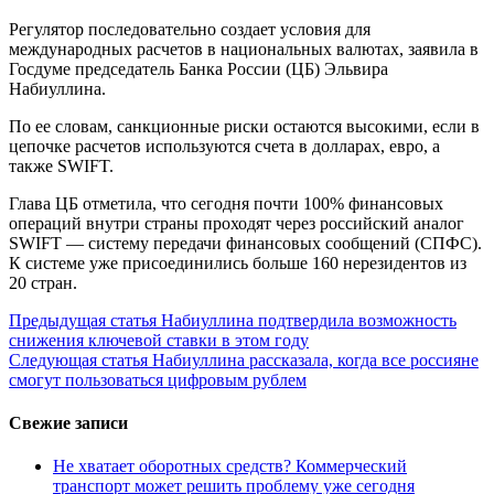
Регулятор последовательно создает условия для
международных расчетов в национальных валютах, заявила в
Госдуме председатель Банка России (ЦБ) Эльвира
Набиуллина.
По ее словам, санкционные риски остаются высокими, если в
цепочке расчетов используются счета в долларах, евро, а
также SWIFT.
Глава ЦБ отметила, что сегодня почти 100% финансовых
операций внутри страны проходят через российский аналог
SWIFT — систему передачи финансовых сообщений (СПФС).
К системе уже присоединились больше 160 нерезидентов из
20 стран.
Продолжить
Предыдущая статья
Набиуллина подтвердила возможность
снижения ключевой ставки в этом году
чтение
Следующая статья
Набиуллина рассказала, когда все россияне
смогут пользоваться цифровым рублем
Свежие записи
Не хватает оборотных средств? Коммерческий
транспорт может решить проблему уже сегодня