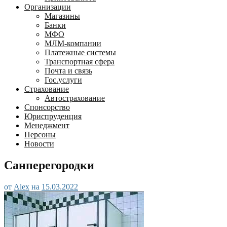
Организации
Магазины
Банки
МФО
МЛМ-компании
Платежные системы
Транспортная сфера
Почта и связь
Гос.услуги
Страхование
Автострахование
Спонсорство
Юриспруденция
Менеджмент
Персоны
Новости
Санперегородки
от
Alex
на
15.03.2022