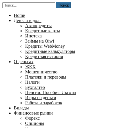
Перейти
Найти:
к
содержимому
Home
Деньги в долг
Автокредиты
Кредитные карты
Ипотека
Займы на Qiwi
Кредиты WebMoney
Кредитные калькуляторы
Кредитная история
О деньгах
ЖКХ
Мошенничество
Платежи и переводы
Налоги
Бухгалтер
Пенсии. Пособия. Льготы
Игры на деньги
Работа и заработок
Вклады
Финансовые рынки
Форекс
Опционы