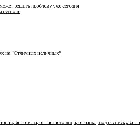
 может решить проблему уже сегодня
м регионе
иях на “Отличных наличных”
ории, без отказа, от частного лица, от банка, под расписку. без