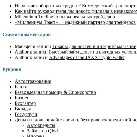
Не хватает оборотных средств? Коммерческий транспорт
Как найти руководителя для нового филиала в незнакомо
Millennium Trading: отзывы реальных трейдеров
«Миллениум-Траст» — надежный партнер для трейдеров
Свежие комментарии
Manager
к записи
Товары для ногтей в интернет магазине
Author
к записи
Быстрый займ денег на выгодных услов
Author
к записи
Advantages of the JAXX crypto wallet
Рубрики
Автострахование
Банки
Безвозмездная помощь & Спонсорство
Бизнес
Бухгалтер
Вклады
Гос.услуги
Деньги в долг онлайн: срочно, без проверок кредитной ист
Автокредиты
Займы на Qiwi
Ипотека