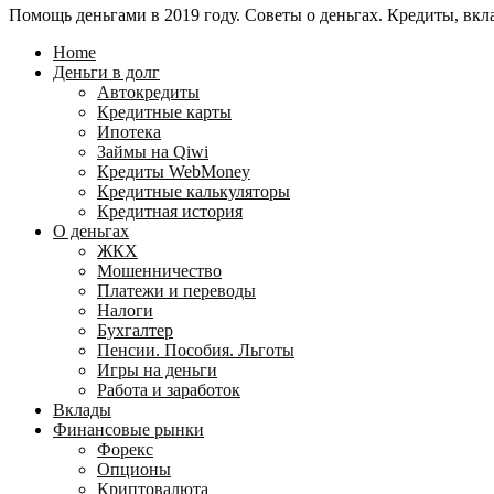
Помощь деньгами в 2019 году. Советы о деньгах. Кредиты, вкла
24
WebMoney?
для
Home
физических
Деньги в долг
лиц
Автокредиты
Кредитные карты
Ипотека
Займы на Qiwi
Кредиты WebMoney
Кредитные калькуляторы
Кредитная история
О деньгах
ЖКХ
Мошенничество
Платежи и переводы
Налоги
Бухгалтер
Пенсии. Пособия. Льготы
Игры на деньги
Работа и заработок
Вклады
Финансовые рынки
Форекс
Опционы
Криптовалюта