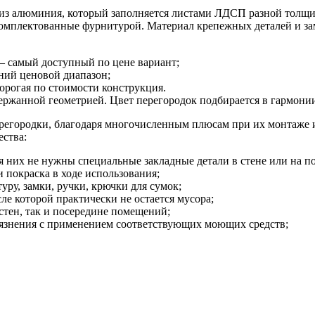
с из алюминия, который заполняется листами ЛДСП разной толщ
комплектованные фурнитурой. Материал крепежных деталей и за
 самый доступный по цене вариант;
ний ценовой диапазон;
орогая по стоимости конструкция.
ержанной геометрией. Цвет перегородок подбирается в гармони
регородки, благодаря многочисленным плюсам при их монтаже 
ства:
них не нужны специальные закладные детали в стене или на по
 покраска в ходе использования;
ру, замки, ручки, крючки для сумок;
ле которой практически не остается мусора;
стен, так и посередине помещений;
грязнения с применением соответствующих моющих средств;