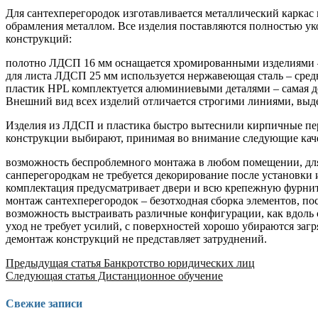
Для сантехперегородок изготавливается металлический карка
обрамления металлом. Все изделия поставляются полностью у
конструкций:
полотно ЛДСП 16 мм оснащается хромированными изделиями –
для листа ЛДСП 25 мм используется нержавеющая сталь – сред
пластик HPL комплектуется алюминиевыми деталями – самая д
Внешний вид всех изделий отличается строгими линиями, выд
Изделия из ЛДСП и пластика быстро вытеснили кирпичные пе
конструкции выбирают, принимая во внимание следующие каче
возможность беспроблемного монтажа в любом помещении, для 
санперегородкам не требуется декорирование после установки и
комплектация предусматривает двери и всю крепежную фурниту
монтаж сантехперегородок – безотходная сборка элементов, пос
возможность выстраивать различные конфигурации, как вдоль 
уход не требует усилий, с поверхностей хорошо убираются за
демонтаж конструкций не представляет затруднений.
Продолжить
Предыдущая статья
Банкротство юридических лиц
Следующая статья
Дистанционное обучение
чтение
Свежие записи