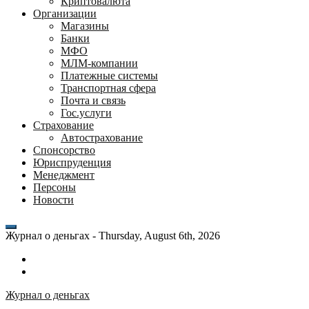
Криптовалюта
Организации
Магазины
Банки
МФО
МЛМ-компании
Платежные системы
Транспортная сфера
Почта и связь
Гос.услуги
Страхование
Автострахование
Спонсорство
Юриспруденция
Менеджмент
Персоны
Новости
Журнал о деньгах -
Thursday, August 6th, 2026
Возможности
личного
Как
кабинета
выгодно
Журнал о деньгах
банка
взять
ВТБ
кредит